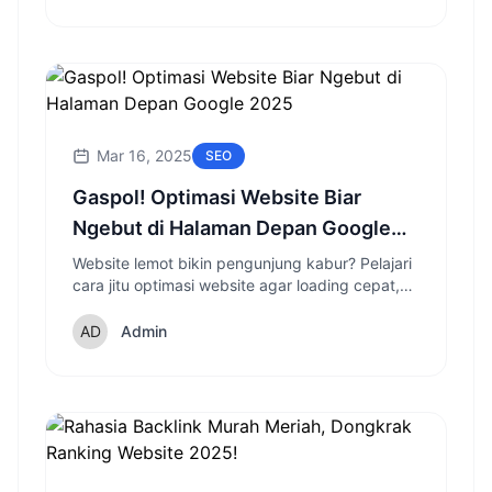
Mar 16, 2025
SEO
Gaspol! Optimasi Website Biar
Ngebut di Halaman Depan Google
2025
Website lemot bikin pengunjung kabur? Pelajari
cara jitu optimasi website agar loading cepat,
SEO friendly, dan user experience makin
mantap!
Admin