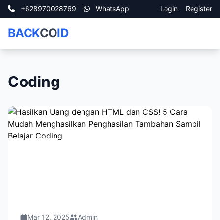
+628970028769
WhatsApp
Login
Register
BACK
CO
ID
Coding
Mar 12, 2025
Admin