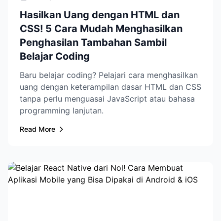
Hasilkan Uang dengan HTML dan
CSS! 5 Cara Mudah Menghasilkan
Penghasilan Tambahan Sambil
Belajar Coding
Baru belajar coding? Pelajari cara menghasilkan
uang dengan keterampilan dasar HTML dan CSS
tanpa perlu menguasai JavaScript atau bahasa
programming lanjutan.
Read More