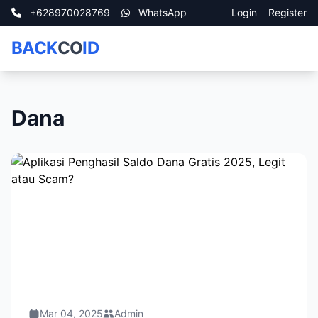
+628970028769
WhatsApp
Login
Register
BACK
CO
ID
Dana
Mar 04, 2025
Admin