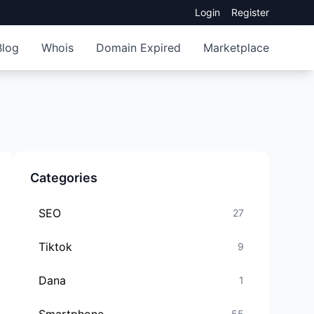
Login
Register
Blog
Whois
Domain Expired
Marketplace
Categories
SEO
27
Tiktok
9
Dana
1
55