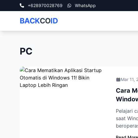
+628970028769
WhatsApp
BACK
CO
ID
PC
Mar 11, 
Cara Me
Windows
Pelajari 
saat Wind
beroperas
Read More