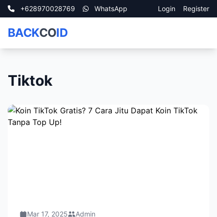
+628970028769
WhatsApp
Login
Register
BACK
CO
ID
Tiktok
Mar 17, 2025
Admin