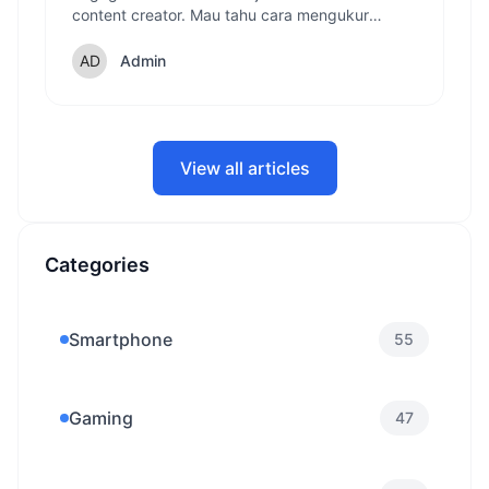
content creator. Mau tahu cara mengukur
performa akun TikTok-mu? Simak panduan
lengkap cara cek ER TikTok yang bisa langsung
Admin
kamu praktikkan!
View all articles
Categories
Smartphone
55
Gaming
47