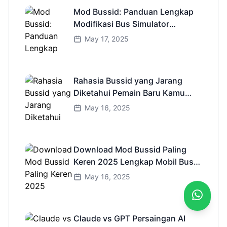
Mod Bussid: Panduan Lengkap
Modifikasi Bus Simulator
Indonesia
May 17, 2025
Rahasia Bussid yang Jarang
Diketahui Pemain Baru Kamu
Wajib Coba!
May 16, 2025
Download Mod Bussid Paling
Keren 2025 Lengkap Mobil Bus
dan Truk HD
May 16, 2025
Claude vs GPT Persaingan AI