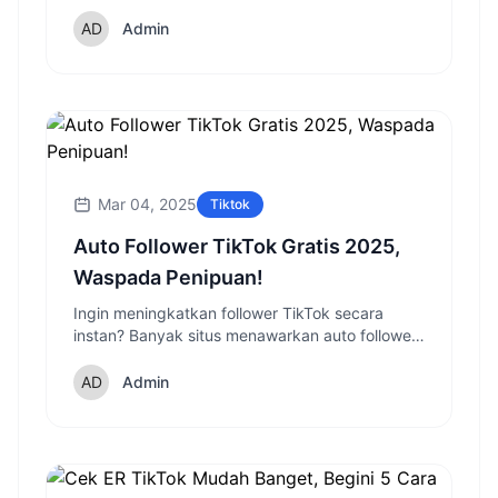
membahas cara live di TikTok untuk pemula
lengkap dengan tips agar live-mu ramai
Admin
penonton dan menghasilkan koin!
Mar 04, 2025
Tiktok
Auto Follower TikTok Gratis 2025,
Waspada Penipuan!
Ingin meningkatkan follower TikTok secara
instan? Banyak situs menawarkan auto follower
TikTok gratis, tapi apakah aman? Simak fakta
mengejutkan dan cara aman mendapatkan
Admin
follower TikTok yang jarang diketahui!