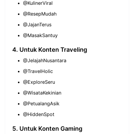
@KulinerViral
@ResepMudah
@JajanTerus
@MasakSantuy
4. Untuk Konten Traveling
@JelajahNusantara
@TravelHolic
@ExploreSeru
@WisataKekinian
@PetualangAsik
@HiddenSpot
5. Untuk Konten Gaming