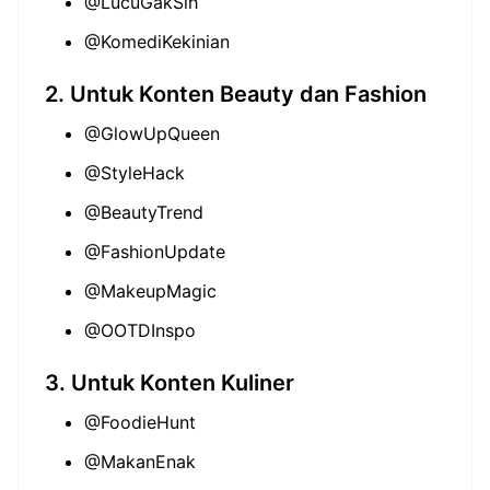
@LucuGakSih
@KomediKekinian
2. Untuk Konten Beauty dan Fashion
@GlowUpQueen
@StyleHack
@BeautyTrend
@FashionUpdate
@MakeupMagic
@OOTDInspo
3. Untuk Konten Kuliner
@FoodieHunt
@MakanEnak