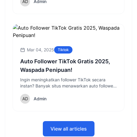
lengkap dengan tips agar live-mu ramai
Admin
penonton dan menghasilkan koin!
Mar 04, 2025
Tiktok
Auto Follower TikTok Gratis 2025,
Waspada Penipuan!
Ingin meningkatkan follower TikTok secara
instan? Banyak situs menawarkan auto follower
TikTok gratis, tapi apakah aman? Simak fakta
mengejutkan dan cara aman mendapatkan
Admin
follower TikTok yang jarang diketahui!
View all articles