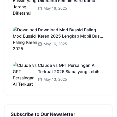
Diketahui Pemain Baru Kamu
Wajib Coba!
May 16, 2025
Download Mod Bussid Paling
Keren 2025 Lengkap Mobil Bus
dan Truk HD
May 16, 2025
Claude vs GPT Persaingan AI
Terkuat 2025 Siapa yang Lebih
Cerdas?
May 13, 2025
Subscribe to Our Newsletter