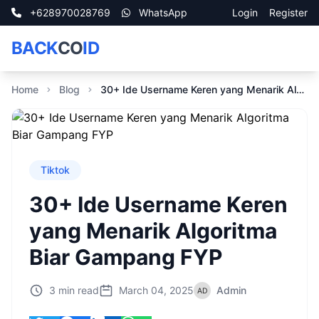
+628970028769
WhatsApp
Login
Register
BACK
CO
ID
Home
Blog
30+ Ide Username Keren yang Menarik Algoritma Biar Gampang FYP
Tiktok
30+ Ide Username Keren
yang Menarik Algoritma
Biar Gampang FYP
3 min read
March 04, 2025
Admin