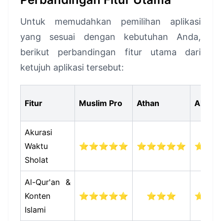
Untuk memudahkan pemilihan aplikasi
yang sesuai dengan kebutuhan Anda,
berikut perbandingan fitur utama dari
ketujuh aplikasi tersebut:
Fitur
Muslim Pro
Athan
Al Moa
Akurasi
Waktu
⭐⭐⭐⭐⭐
⭐⭐⭐⭐⭐
⭐⭐
Sholat
Al-Qur'an &
Konten
⭐⭐⭐⭐⭐
⭐⭐⭐
⭐⭐
Islami