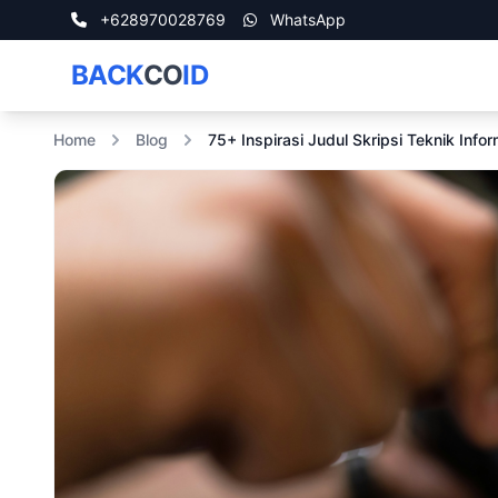
+628970028769
WhatsApp
BACK
CO
ID
Home
Blog
75+ Inspirasi Judul Skripsi Teknik Info