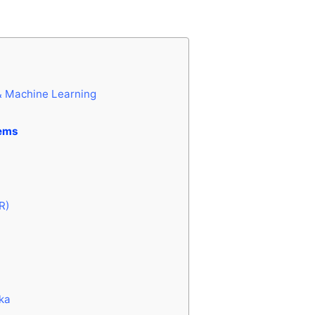
) & Machine Learning
tems
R)
ka