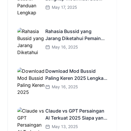
Simulator Indonesia
May 17, 2025
Rahasia Bussid yang
Jarang Diketahui Pemain
Baru Kamu Wajib Coba!
May 16, 2025
Download Mod Bussid
Paling Keren 2025 Lengkap
Mobil Bus dan Truk HD
May 16, 2025
Claude vs GPT Persaingan
AI Terkuat 2025 Siapa yang
Lebih Cerdas?
May 13, 2025