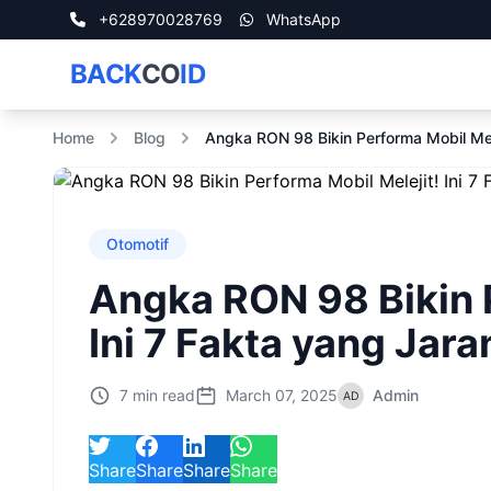
+628970028769
WhatsApp
BACK
CO
ID
Home
Blog
Angka RON 98 Bikin Performa Mobil Mele
Otomotif
Angka RON 98 Bikin 
Ini 7 Fakta yang Jara
7 min read
March 07, 2025
Admin
Share
Share
Share
Share