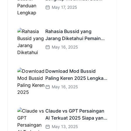
Simulator Indonesia
May 17, 2025
Rahasia Bussid yang
Jarang Diketahui Pemain
Baru Kamu Wajib Coba!
May 16, 2025
Download Mod Bussid
Paling Keren 2025 Lengkap
Mobil Bus dan Truk HD
May 16, 2025
Claude vs GPT Persaingan
AI Terkuat 2025 Siapa yang
Lebih Cerdas?
May 13, 2025