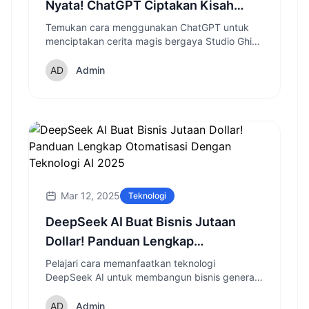
Nyata! ChatGPT Ciptakan Kisah
Magis Ala Studio Ghibli
Temukan cara menggunakan ChatGPT untuk
menciptakan cerita magis bergaya Studio Ghibli
dan mengeksplorasi dunia fantasi dengan
sentuhan kecerdasan buatan modern.
Admin
Mar 12, 2025
Teknologi
DeepSeek AI Buat Bisnis Jutaan
Dollar! Panduan Lengkap
Otomatisasi Dengan Teknologi AI
Pelajari cara memanfaatkan teknologi
DeepSeek AI untuk membangun bisnis generasi
2025
lead otomatis yang menguntungkan dengan
panduan lengkap strategi konversi tinggi.
Admin