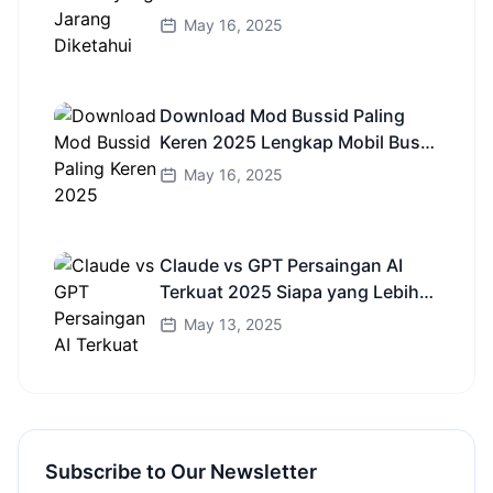
Wajib Coba!
May 16, 2025
Download Mod Bussid Paling
Keren 2025 Lengkap Mobil Bus
dan Truk HD
May 16, 2025
Claude vs GPT Persaingan AI
Terkuat 2025 Siapa yang Lebih
Cerdas?
May 13, 2025
Subscribe to Our Newsletter