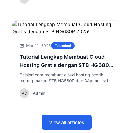
Mar 11, 2025
Teknologi
Tutorial Lengkap Membuat Cloud
Hosting Gratis dengan STB HG680P
2025!
Pelajari cara membuat cloud hosting sendiri
menggunakan STB HG680P dan AApanel, solusi
hemat untuk hosting website yang bisa diakses
24 jam nonstop.
Admin
View all articles