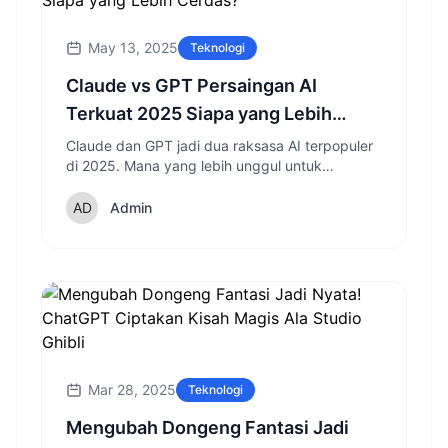
May 13, 2025
Teknologi
Claude vs GPT Persaingan AI
Terkuat 2025 Siapa yang Lebih
Cerdas?
Claude dan GPT jadi dua raksasa AI terpopuler
di 2025. Mana yang lebih unggul untuk
pekerjaan, coding, dan percakapan?
Admin
Mar 28, 2025
Teknologi
Mengubah Dongeng Fantasi Jadi