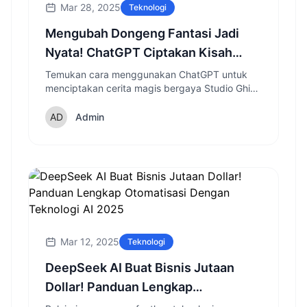
Mar 28, 2025
Teknologi
Mengubah Dongeng Fantasi Jadi
Nyata! ChatGPT Ciptakan Kisah
Magis Ala Studio Ghibli
Temukan cara menggunakan ChatGPT untuk
menciptakan cerita magis bergaya Studio Ghibli
dan mengeksplorasi dunia fantasi dengan
sentuhan kecerdasan buatan modern.
Admin
Mar 12, 2025
Teknologi
DeepSeek AI Buat Bisnis Jutaan
Dollar! Panduan Lengkap
Otomatisasi Dengan Teknologi AI