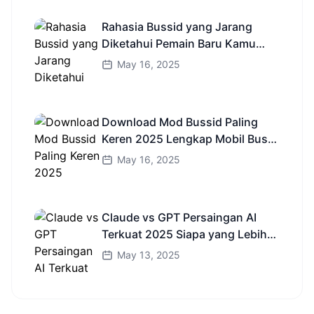
Rahasia Bussid yang Jarang
Diketahui Pemain Baru Kamu
Wajib Coba!
May 16, 2025
Download Mod Bussid Paling
Keren 2025 Lengkap Mobil Bus
dan Truk HD
May 16, 2025
Claude vs GPT Persaingan AI
Terkuat 2025 Siapa yang Lebih
Cerdas?
May 13, 2025