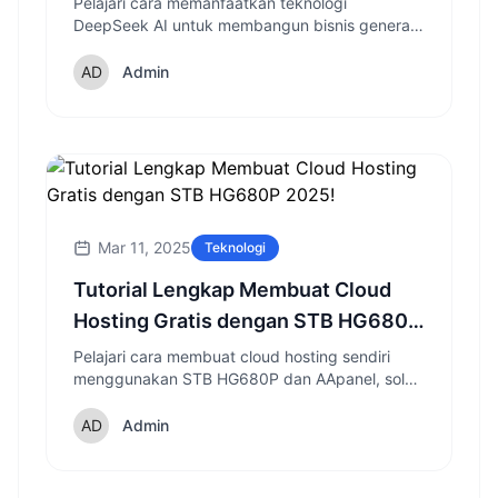
Pelajari cara memanfaatkan teknologi
DeepSeek AI untuk membangun bisnis generasi
2025
lead otomatis yang menguntungkan dengan
panduan lengkap strategi konversi tinggi.
Admin
Mar 11, 2025
Teknologi
Tutorial Lengkap Membuat Cloud
Hosting Gratis dengan STB HG680P
2025!
Pelajari cara membuat cloud hosting sendiri
menggunakan STB HG680P dan AApanel, solusi
hemat untuk hosting website yang bisa diakses
24 jam nonstop.
Admin