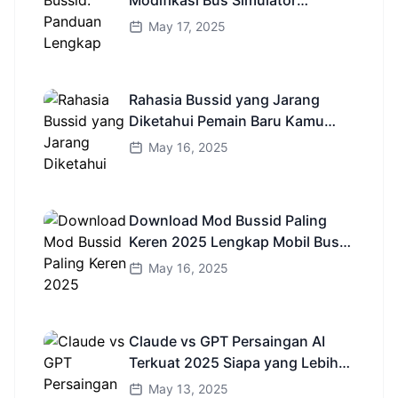
Modifikasi Bus Simulator
Indonesia
May 17, 2025
Rahasia Bussid yang Jarang
Diketahui Pemain Baru Kamu
Wajib Coba!
May 16, 2025
Download Mod Bussid Paling
Keren 2025 Lengkap Mobil Bus
dan Truk HD
May 16, 2025
Claude vs GPT Persaingan AI
Terkuat 2025 Siapa yang Lebih
Cerdas?
May 13, 2025