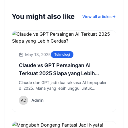
You might also like
View all articles
May 13, 2025
Teknologi
Claude vs GPT Persaingan AI
Terkuat 2025 Siapa yang Lebih
Cerdas?
Claude dan GPT jadi dua raksasa AI terpopuler
di 2025. Mana yang lebih unggul untuk
pekerjaan, coding, dan percakapan?
Admin