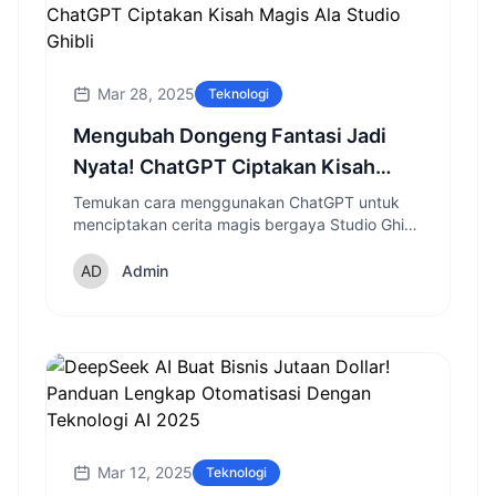
Mar 28, 2025
Teknologi
Mengubah Dongeng Fantasi Jadi
Nyata! ChatGPT Ciptakan Kisah
Magis Ala Studio Ghibli
Temukan cara menggunakan ChatGPT untuk
menciptakan cerita magis bergaya Studio Ghibli
dan mengeksplorasi dunia fantasi dengan
sentuhan kecerdasan buatan modern.
Admin
Mar 12, 2025
Teknologi