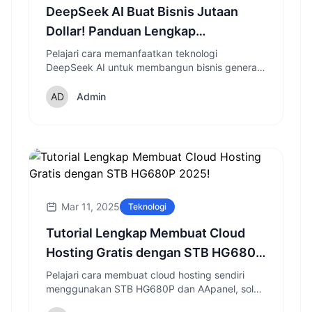
DeepSeek AI Buat Bisnis Jutaan
Dollar! Panduan Lengkap
Otomatisasi Dengan Teknologi AI
Pelajari cara memanfaatkan teknologi
DeepSeek AI untuk membangun bisnis generasi
2025
lead otomatis yang menguntungkan dengan
panduan lengkap strategi konversi tinggi.
Admin
Mar 11, 2025
Teknologi
Tutorial Lengkap Membuat Cloud
Hosting Gratis dengan STB HG680P
2025!
Pelajari cara membuat cloud hosting sendiri
menggunakan STB HG680P dan AApanel, solusi
hemat untuk hosting website yang bisa diakses