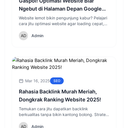
Gaspol! Optimasi Website Biar
Ngebut di Halaman Depan Google
2025
Website lemot bikin pengunjung kabur? Pelajari
cara jitu optimasi website agar loading cepat,
SEO friendly, dan user experience makin
mantap!
Admin
Mar 16, 2025
SEO
Rahasia Backlink Murah Meriah,
Dongkrak Ranking Website 2025!
Temukan cara jitu dapatkan backlink
berkualitas tanpa bikin kantong bolong. Strategi
ampuh untuk tingkatkan ranking website Anda
di tahun 2025!
Admin