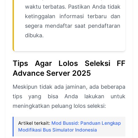
waktu terbatas. Pastikan Anda tidak
ketinggalan informasi terbaru dan
segera mendaftar saat pendaftaran
dibuka.
Tips Agar Lolos Seleksi FF
Advance Server 2025
Meskipun tidak ada jaminan, ada beberapa
tips yang bisa Anda lakukan untuk
meningkatkan peluang lolos seleksi:
Artikel terkait:
Mod Bussid: Panduan Lengkap
Modifikasi Bus Simulator Indonesia