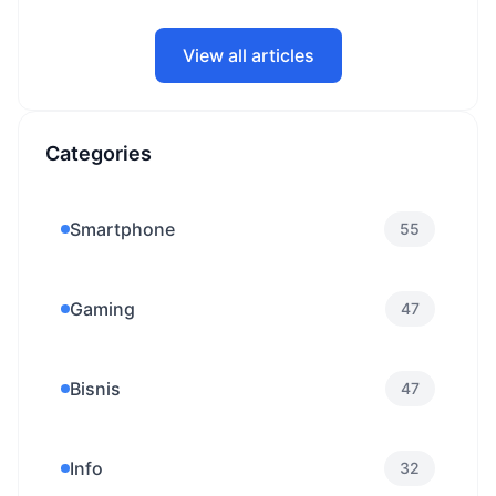
View all articles
Categories
Smartphone
55
Gaming
47
Bisnis
47
Info
32