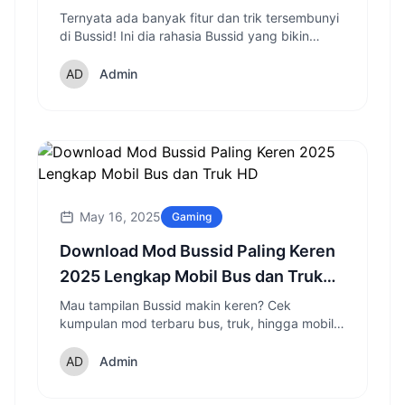
Coba!
Ternyata ada banyak fitur dan trik tersembunyi
di Bussid! Ini dia rahasia Bussid yang bikin
pengalaman bermain makin seru!
Admin
May 16, 2025
Gaming
Download Mod Bussid Paling Keren
2025 Lengkap Mobil Bus dan Truk
HD
Mau tampilan Bussid makin keren? Cek
kumpulan mod terbaru bus, truk, hingga mobil
pribadi 2025 dan cara pasangnya!
Admin