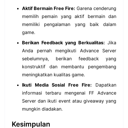
Aktif Bermain Free Fire:
Garena cenderung
memilih pemain yang aktif bermain dan
memiliki pengalaman yang baik dalam
game.
Berikan Feedback yang Berkualitas:
Jika
Anda pernah mengikuti Advance Server
sebelumnya, berikan feedback yang
konstruktif dan membantu pengembang
meningkatkan kualitas game.
Ikuti Media Sosial Free Fire:
Dapatkan
informasi terbaru mengenai FF Advance
Server dan ikuti event atau giveaway yang
mungkin diadakan.
Kesimpulan