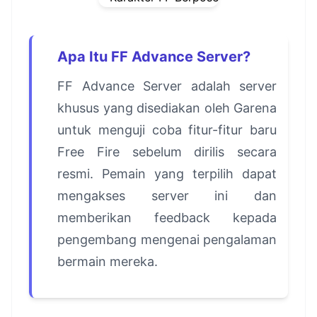
Apa Itu FF Advance Server?
FF Advance Server adalah server
khusus yang disediakan oleh Garena
untuk menguji coba fitur-fitur baru
Free Fire sebelum dirilis secara
resmi. Pemain yang terpilih dapat
mengakses server ini dan
memberikan feedback kepada
pengembang mengenai pengalaman
bermain mereka.