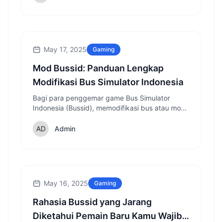
karakter yang unik.
May 17, 2025
Gaming
Mod Bussid: Panduan Lengkap
Modifikasi Bus Simulator Indonesia
Bagi para penggemar game Bus Simulator
Indonesia (Bussid), memodifikasi bus atau mod
bussid merupakan kegiatan yang sangat
menyenangkan dan menantang
Admin
May 16, 2025
Gaming
Rahasia Bussid yang Jarang
Diketahui Pemain Baru Kamu Wajib