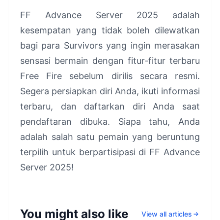
FF Advance Server 2025 adalah
kesempatan yang tidak boleh dilewatkan
bagi para Survivors yang ingin merasakan
sensasi bermain dengan fitur-fitur terbaru
Free Fire sebelum dirilis secara resmi.
Segera persiapkan diri Anda, ikuti informasi
terbaru, dan daftarkan diri Anda saat
pendaftaran dibuka. Siapa tahu, Anda
adalah salah satu pemain yang beruntung
terpilih untuk berpartisipasi di FF Advance
Server 2025!
You might also like
View all articles