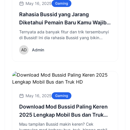
May 16, 2025
Gaming
Rahasia Bussid yang Jarang
Diketahui Pemain Baru Kamu Wajib
Coba!
Ternyata ada banyak fitur dan trik tersembunyi
di Bussid! Ini dia rahasia Bussid yang bikin
pengalaman bermain makin seru!
Admin
May 16, 2025
Gaming
Download Mod Bussid Paling Keren
2025 Lengkap Mobil Bus dan Truk
HD
Mau tampilan Bussid makin keren? Cek
kumpulan mod terbaru bus, truk, hingga mobil