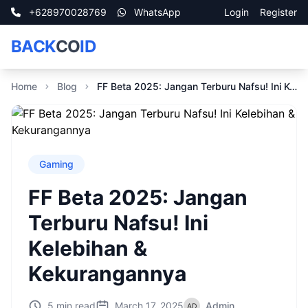
+628970028769
WhatsApp
Login
Register
BACK
CO
ID
Home
Blog
FF Beta 2025: Jangan Terburu Nafsu! Ini Kelebihan & Kekurangannya
Gaming
FF Beta 2025: Jangan
Terburu Nafsu! Ini
Kelebihan &
Kekurangannya
5 min read
March 17, 2025
Admin