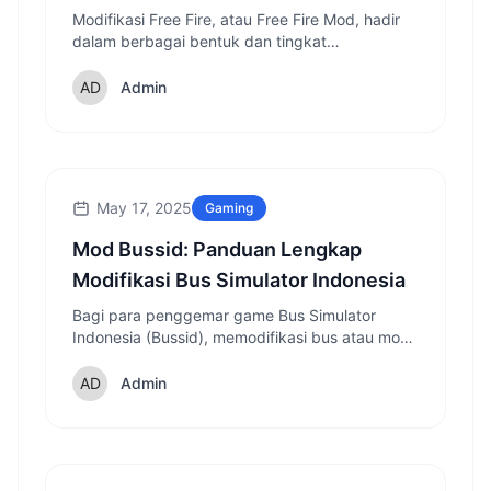
Modifikasi Free Fire, atau Free Fire Mod, hadir
dalam berbagai bentuk dan tingkat
kompleksitas. Beberapa mod hanya mengubah
tampilan visual, seperti skin senjata atau
Admin
karakter yang unik.
May 17, 2025
Gaming
Mod Bussid: Panduan Lengkap
Modifikasi Bus Simulator Indonesia
Bagi para penggemar game Bus Simulator
Indonesia (Bussid), memodifikasi bus atau mod
bussid merupakan kegiatan yang sangat
menyenangkan dan menantang
Admin