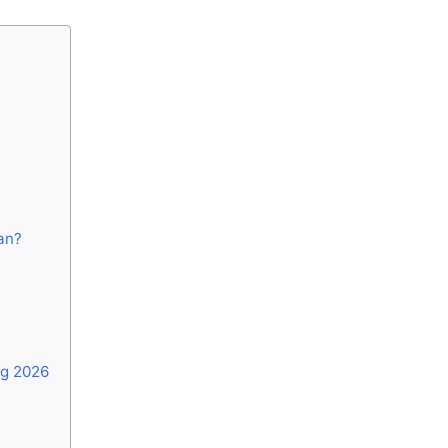
an?
i
ng 2026