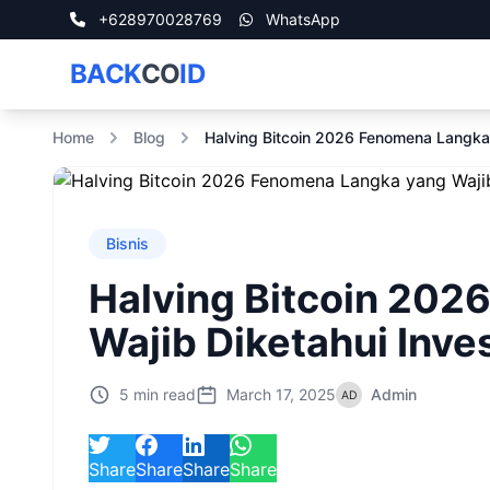
+628970028769
WhatsApp
BACK
CO
ID
Home
Blog
Halving Bitcoin 2026 Fenomena Langka 
Bisnis
Halving Bitcoin 202
Wajib Diketahui Inve
5 min read
March 17, 2025
Admin
Share
Share
Share
Share