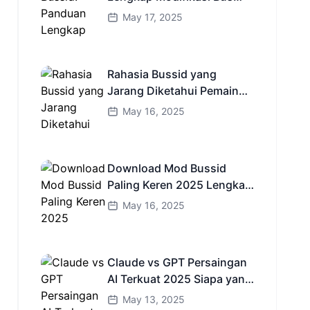
Simulator Indonesia
May 17, 2025
Rahasia Bussid yang
Jarang Diketahui Pemain
Baru Kamu Wajib Coba!
May 16, 2025
Download Mod Bussid
Paling Keren 2025 Lengkap
Mobil Bus dan Truk HD
May 16, 2025
Claude vs GPT Persaingan
AI Terkuat 2025 Siapa yang
Lebih Cerdas?
May 13, 2025