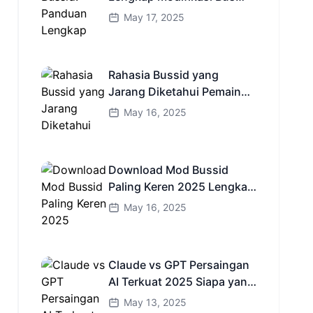
Simulator Indonesia
May 17, 2025
Rahasia Bussid yang
Jarang Diketahui Pemain
Baru Kamu Wajib Coba!
May 16, 2025
Download Mod Bussid
Paling Keren 2025 Lengkap
Mobil Bus dan Truk HD
May 16, 2025
Claude vs GPT Persaingan
AI Terkuat 2025 Siapa yang
Lebih Cerdas?
May 13, 2025