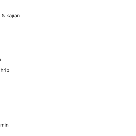
 & kajian
a
hrib
amin