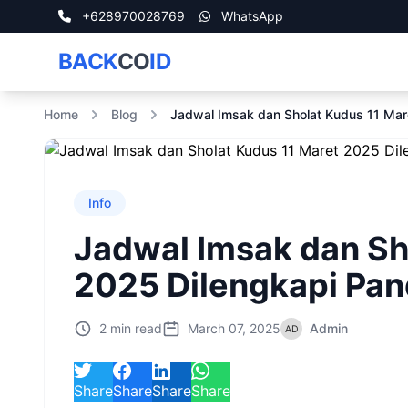
+628970028769
WhatsApp
BACK
CO
ID
Home
Blog
Jadwal Imsak dan Sholat Kudus 11 Mar
Info
Jadwal Imsak dan Sh
2025 Dilengkapi Pan
2 min read
March 07, 2025
Admin
Share
Share
Share
Share