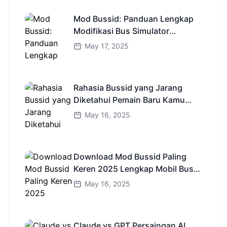
Mod Bussid: Panduan Lengkap
Modifikasi Bus Simulator
Indonesia
May 17, 2025
Rahasia Bussid yang Jarang
Diketahui Pemain Baru Kamu
Wajib Coba!
May 16, 2025
Download Mod Bussid Paling
Keren 2025 Lengkap Mobil Bus
dan Truk HD
May 16, 2025
Claude vs GPT Persaingan AI