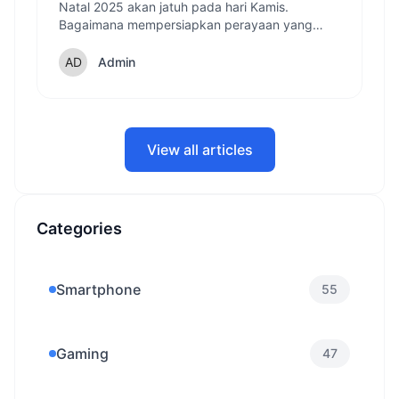
Dilestarikan
Natal 2025 akan jatuh pada hari Kamis.
Bagaimana mempersiapkan perayaan yang
berkesan di tengah kesibukan? Temukan
inspirasi tradisi natal unik dari berbagai daerah!
Admin
View all articles
Categories
Smartphone
55
Gaming
47