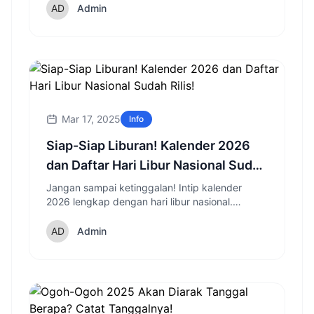
Admin
Mar 17, 2025
Info
Siap-Siap Liburan! Kalender 2026
dan Daftar Hari Libur Nasional Sudah
Rilis!
Jangan sampai ketinggalan! Intip kalender
2026 lengkap dengan hari libur nasional.
Rencanakan liburanmu dari sekarang dan
nikmati momen spesial di 2026!
Admin