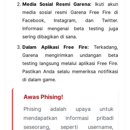
Media Sosial Resmi Garena:
Ikuti akun
media sosial resmi Garena Free Fire di
Facebook, Instagram, dan Twitter.
Informasi mengenai beta testing juga
sering dibagikan di sana.
Dalam Aplikasi Free Fire:
Terkadang,
Garena mengirimkan undangan beta
testing langsung melalui aplikasi Free Fire.
Pastikan Anda selalu memeriksa notifikasi
di dalam game.
Awas Phising!
Phising adalah upaya untuk
mendapatkan informasi pribadi
seseorang, seperti username,