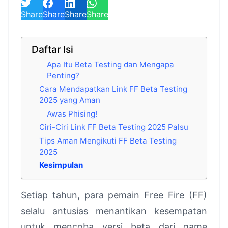
Share
Share
Share
Share
Daftar Isi
Apa Itu Beta Testing dan Mengapa
Penting?
Cara Mendapatkan Link FF Beta Testing
2025 yang Aman
Awas Phising!
Ciri-Ciri Link FF Beta Testing 2025 Palsu
Tips Aman Mengikuti FF Beta Testing
2025
Kesimpulan
Setiap tahun, para pemain Free Fire (FF)
selalu antusias menantikan kesempatan
untuk mencoba versi beta dari game