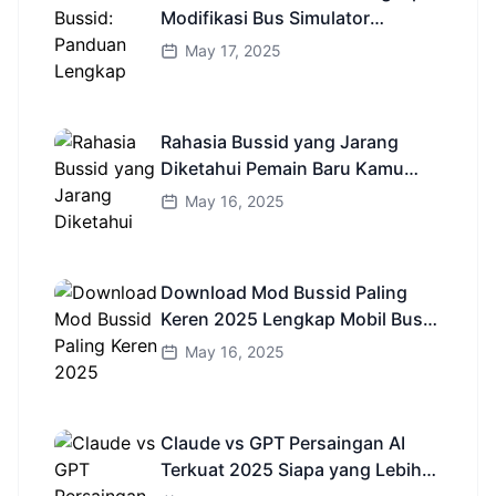
Modifikasi Bus Simulator
Indonesia
May 17, 2025
Rahasia Bussid yang Jarang
Diketahui Pemain Baru Kamu
Wajib Coba!
May 16, 2025
Download Mod Bussid Paling
Keren 2025 Lengkap Mobil Bus
dan Truk HD
May 16, 2025
Claude vs GPT Persaingan AI
Terkuat 2025 Siapa yang Lebih
Cerdas?