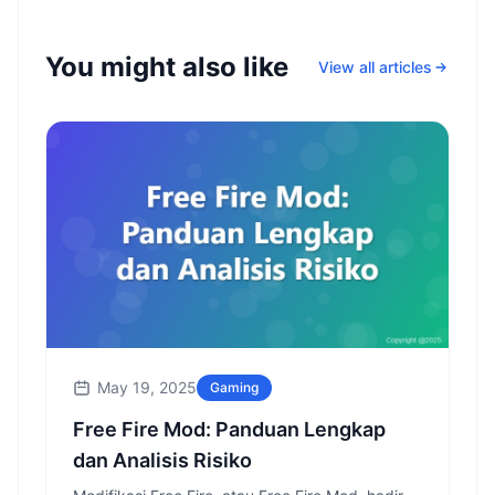
You might also like
View all articles
May 19, 2025
Gaming
Free Fire Mod: Panduan Lengkap
dan Analisis Risiko