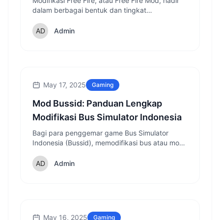
Modifikasi Free Fire, atau Free Fire Mod, hadir
dalam berbagai bentuk dan tingkat
kompleksitas. Beberapa mod hanya mengubah
tampilan visual, seperti skin senjata atau
Admin
karakter yang unik.
May 17, 2025
Gaming
Mod Bussid: Panduan Lengkap
Modifikasi Bus Simulator Indonesia
Bagi para penggemar game Bus Simulator
Indonesia (Bussid), memodifikasi bus atau mod
bussid merupakan kegiatan yang sangat
menyenangkan dan menantang
Admin
May 16, 2025
Gaming