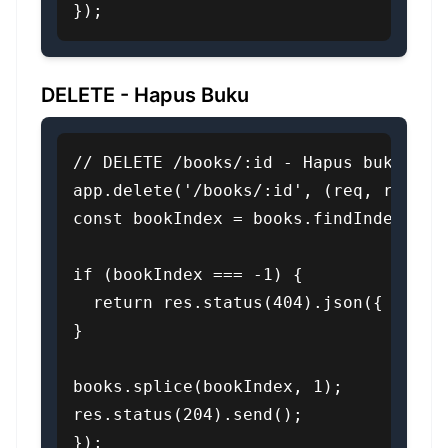
});
DELETE - Hapus Buku
// DELETE /books/:id - Hapus buku

app.delete('/books/:id', (req, res) =>
const bookIndex = books.findIndex(b =>
if (bookIndex === -1) {

  return res.status(404).json({ messag
}

books.splice(bookIndex, 1);

res.status(204).send();

});