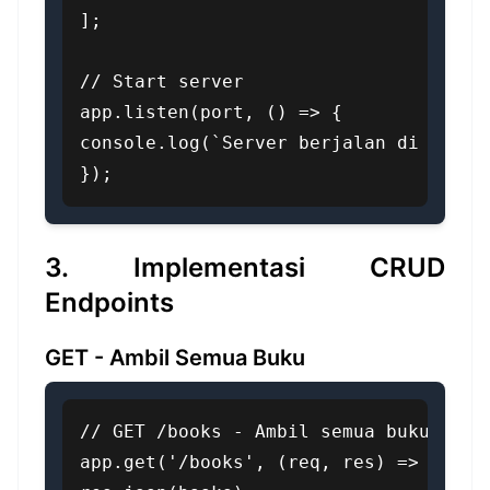
];

// Start server

app.listen(port, () => {

console.log(`Server berjalan di http:/
});
3. Implementasi CRUD
Endpoints
GET - Ambil Semua Buku
// GET /books - Ambil semua buku

app.get('/books', (req, res) => {
