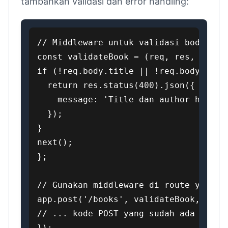
tambahkan validasi dan error handling:
// Middleware untuk validasi body requ
const validateBook = (req, res, next) 
if (!req.body.title || !req.body.autho
  return res.status(400).json({

    message: 'Title dan author harus d
  });

}

next();

};

// Gunakan middleware di route yang bu
app.post('/books', validateBook, (req,
// ... kode POST yang sudah ada

});
