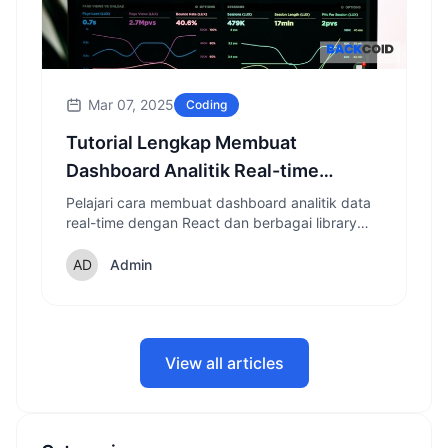
Mar 07, 2025
Coding
Tutorial Lengkap Membuat
Dashboard Analitik Real-time
dengan React
Pelajari cara membuat dashboard analitik data
real-time dengan React dan berbagai library
pendukung yang akan membuat visualisasi
data Anda menjadi interaktif dan informatif.
Admin
View all articles