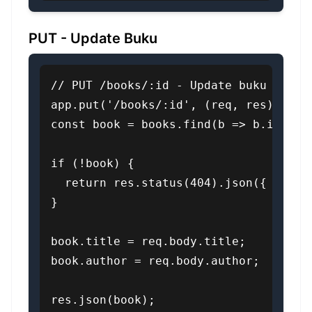
PUT - Update Buku
// PUT /books/:id - Update buku

app.put('/books/:id', (req, res) => {

const book = books.find(b => b.id === 
if (!book) {

  return res.status(404).json({ messag
}

book.title = req.body.title;

book.author = req.body.author;

res.json(book);
