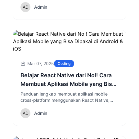
CSS tanpa perlu menguasai JavaScript atau
bahasa programming lanjutan.
Admin
Mar 07, 2025
Coding
Belajar React Native dari Nol! Cara
Membuat Aplikasi Mobile yang Bisa
Dipakai di Android & iOS
Panduan lengkap membuat aplikasi mobile
cross-platform menggunakan React Native,
mulai dari instalasi hingga publishing ke Play
Store dan App Store.
Admin