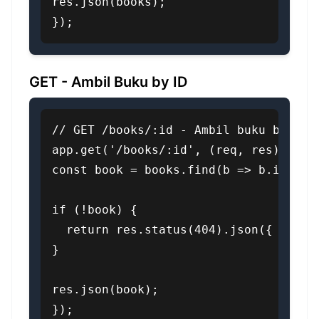
res.json(books);

});
GET - Ambil Buku by ID
// GET /books/:id - Ambil buku berdasa
app.get('/books/:id', (req, res) => {

const book = books.find(b => b.id === 
if (!book) {

  return res.status(404).json({ messag
}

res.json(book);

});