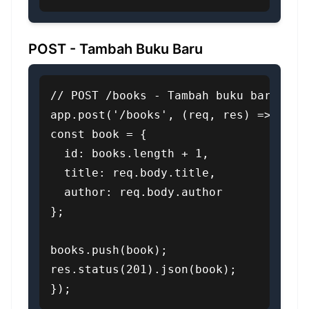
POST - Tambah Buku Baru
// POST /books - Tambah buku baru

app.post('/books', (req, res) => {

const book = {

  id: books.length + 1,

  title: req.body.title,

  author: req.body.author

};

books.push(book);

res.status(201).json(book);

});