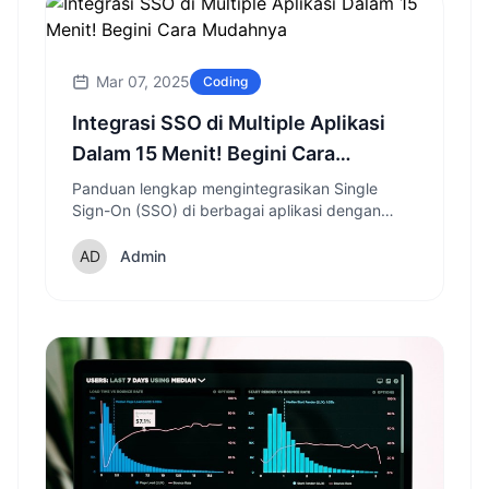
Mar 07, 2025
Coding
Integrasi SSO di Multiple Aplikasi
Dalam 15 Menit! Begini Cara
Mudahnya
Panduan lengkap mengintegrasikan Single
Sign-On (SSO) di berbagai aplikasi dengan
cepat dan mudah, disertai contoh implementasi
dan tips keamanan.
Admin