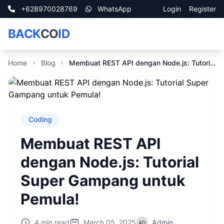
+628970028769
WhatsApp
Login
Register
BACK
CO
ID
Home
Blog
Membuat REST API dengan Node.js: Tutorial Super Gampang untuk Pemula!
Coding
Membuat REST API
dengan Node.js: Tutorial
Super Gampang untuk
Pemula!
4 min read
March 05, 2025
Admin