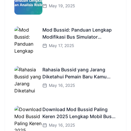
May 19, 2025
Mod Bussid: Panduan Lengkap
Modifikasi Bus Simulator
Indonesia
May 17, 2025
Rahasia Bussid yang Jarang
Diketahui Pemain Baru Kamu
Wajib Coba!
May 16, 2025
Download Mod Bussid Paling
Keren 2025 Lengkap Mobil Bus
dan Truk HD
May 16, 2025