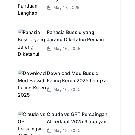
Simulator Indonesia
May 17, 2025
Rahasia Bussid yang
Jarang Diketahui Pemain
Baru Kamu Wajib Coba!
May 16, 2025
Download Mod Bussid
Paling Keren 2025 Lengkap
Mobil Bus dan Truk HD
May 16, 2025
Claude vs GPT Persaingan
AI Terkuat 2025 Siapa yang
Lebih Cerdas?
May 13, 2025