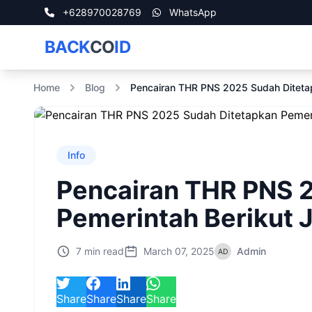
+628970028769
WhatsApp
BACK
CO
ID
Home
Blog
Pencairan THR PNS 2025 Sudah Diteta
Info
Pencairan THR PNS 
Pemerintah Berikut 
7 min read
March 07, 2025
Admin
Share
Share
Share
Share