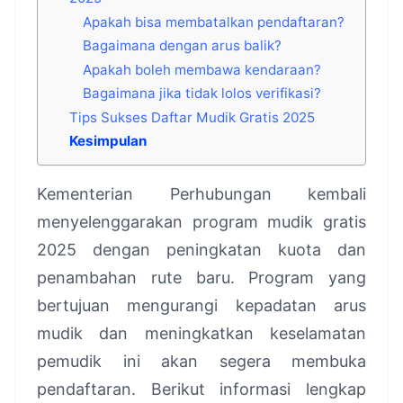
Apakah bisa membatalkan pendaftaran?
Bagaimana dengan arus balik?
Apakah boleh membawa kendaraan?
Bagaimana jika tidak lolos verifikasi?
Tips Sukses Daftar Mudik Gratis 2025
Kesimpulan
Kementerian Perhubungan kembali
menyelenggarakan program mudik gratis
2025 dengan peningkatan kuota dan
penambahan rute baru. Program yang
bertujuan mengurangi kepadatan arus
mudik dan meningkatkan keselamatan
pemudik ini akan segera membuka
pendaftaran. Berikut informasi lengkap