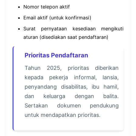
Nomor telepon aktif
Email aktif (untuk konfirmasi)
Surat pernyataan kesediaan mengikuti
aturan (disediakan saat pendaftaran)
Prioritas Pendaftaran
Tahun 2025, prioritas diberikan
kepada pekerja informal, lansia,
penyandang disabilitas, ibu hamil,
dan keluarga dengan balita.
Sertakan dokumen pendukung
untuk mendapatkan prioritas.