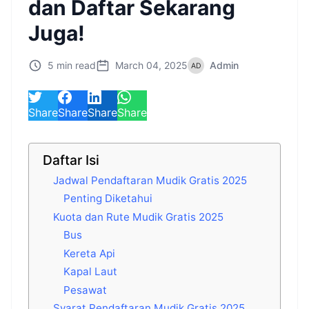
dan Daftar Sekarang
Juga!
5 min read
March 04, 2025
Admin
Share
Share
Share
Share
Daftar Isi
Jadwal Pendaftaran Mudik Gratis 2025
Penting Diketahui
Kuota dan Rute Mudik Gratis 2025
Bus
Kereta Api
Kapal Laut
Pesawat
Syarat Pendaftaran Mudik Gratis 2025