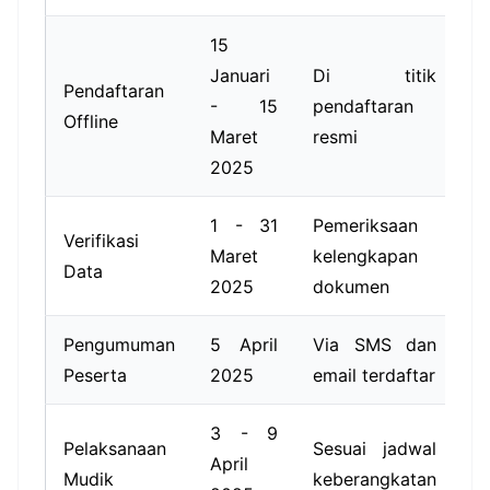
15
Januari
Di titik
Pendaftaran
- 15
pendaftaran
Offline
Maret
resmi
2025
1 - 31
Pemeriksaan
Verifikasi
Maret
kelengkapan
Data
2025
dokumen
Pengumuman
5 April
Via SMS dan
Peserta
2025
email terdaftar
3 - 9
Pelaksanaan
Sesuai jadwal
April
Mudik
keberangkatan