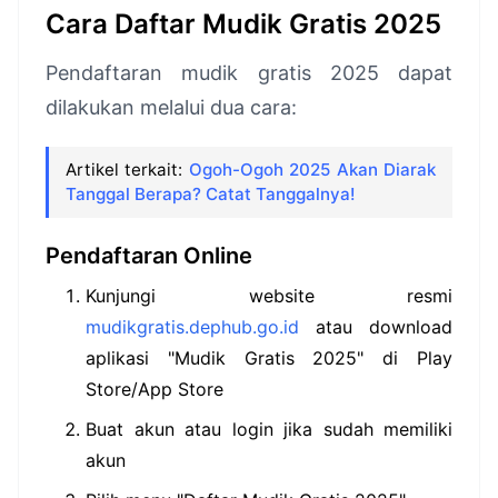
Cara Daftar Mudik Gratis 2025
Pendaftaran mudik gratis 2025 dapat
dilakukan melalui dua cara:
Artikel terkait:
Ogoh-Ogoh 2025 Akan Diarak
Tanggal Berapa? Catat Tanggalnya!
Pendaftaran Online
Kunjungi website resmi
mudikgratis.dephub.go.id
atau download
aplikasi "Mudik Gratis 2025" di Play
Store/App Store
Buat akun atau login jika sudah memiliki
akun