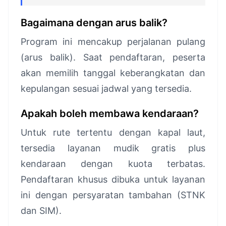
Bagaimana dengan arus balik?
Program ini mencakup perjalanan pulang
(arus balik). Saat pendaftaran, peserta
akan memilih tanggal keberangkatan dan
kepulangan sesuai jadwal yang tersedia.
Apakah boleh membawa kendaraan?
Untuk rute tertentu dengan kapal laut,
tersedia layanan mudik gratis plus
kendaraan dengan kuota terbatas.
Pendaftaran khusus dibuka untuk layanan
ini dengan persyaratan tambahan (STNK
dan SIM).