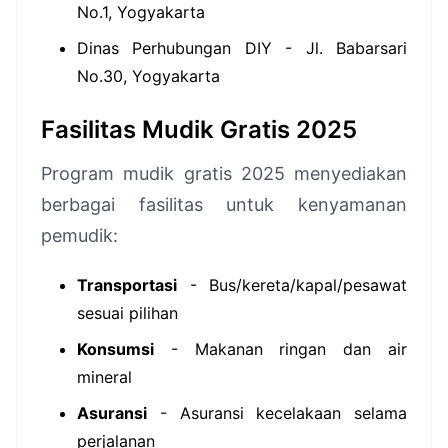
No.1, Yogyakarta
Dinas Perhubungan DIY - Jl. Babarsari
No.30, Yogyakarta
Fasilitas Mudik Gratis 2025
Program mudik gratis 2025 menyediakan
berbagai fasilitas untuk kenyamanan
pemudik:
Transportasi
- Bus/kereta/kapal/pesawat
sesuai pilihan
Konsumsi
- Makanan ringan dan air
mineral
Asuransi
- Asuransi kecelakaan selama
perjalanan