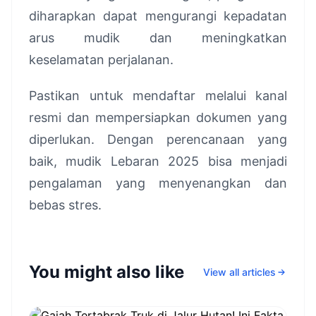
diharapkan dapat mengurangi kepadatan
arus mudik dan meningkatkan
keselamatan perjalanan.
Pastikan untuk mendaftar melalui kanal
resmi dan mempersiapkan dokumen yang
diperlukan. Dengan perencanaan yang
baik, mudik Lebaran 2025 bisa menjadi
pengalaman yang menyenangkan dan
bebas stres.
You might also like
View all articles