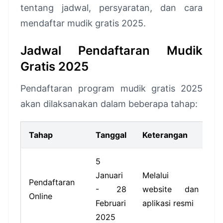
tentang jadwal, persyaratan, dan cara
mendaftar mudik gratis 2025.
Jadwal Pendaftaran Mudik
Gratis 2025
Pendaftaran program mudik gratis 2025
akan dilaksanakan dalam beberapa tahap:
Tahap
Tanggal
Keterangan
5
Januari
Melalui
Pendaftaran
- 28
website dan
Online
Februari
aplikasi resmi
2025