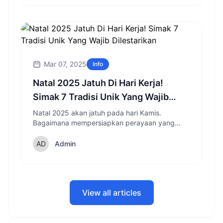
Mar 07, 2025
Info
Natal 2025 Jatuh Di Hari Kerja!
Simak 7 Tradisi Unik Yang Wajib
Dilestarikan
Natal 2025 akan jatuh pada hari Kamis.
Bagaimana mempersiapkan perayaan yang
berkesan di tengah kesibukan? Temukan
inspirasi tradisi natal unik dari berbagai daerah!
Admin
View all articles