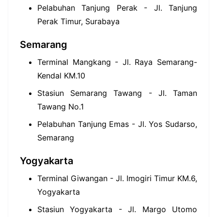
Pelabuhan Tanjung Perak - Jl. Tanjung
Perak Timur, Surabaya
Semarang
Terminal Mangkang - Jl. Raya Semarang-
Kendal KM.10
Stasiun Semarang Tawang - Jl. Taman
Tawang No.1
Pelabuhan Tanjung Emas - Jl. Yos Sudarso,
Semarang
Yogyakarta
Terminal Giwangan - Jl. Imogiri Timur KM.6,
Yogyakarta
Stasiun Yogyakarta - Jl. Margo Utomo