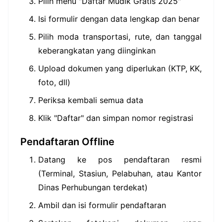
Pilih menu "Daftar Mudik Gratis 2025"
Isi formulir dengan data lengkap dan benar
Pilih moda transportasi, rute, dan tanggal
keberangkatan yang diinginkan
Upload dokumen yang diperlukan (KTP, KK,
foto, dll)
Periksa kembali semua data
Klik "Daftar" dan simpan nomor registrasi
Pendaftaran Offline
Datang ke pos pendaftaran resmi
(Terminal, Stasiun, Pelabuhan, atau Kantor
Dinas Perhubungan terdekat)
Ambil dan isi formulir pendaftaran