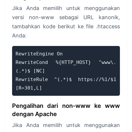
Jika Anda memilih untuk menggunakan
versi non-www sebagai URL kanonik,
tambahkan kode berikut ke file .htaccess
Anda:
RewriteEngine On
RewriteCond %{HTTP_HOST} ^www\.
(.*)$ [NC]
RewriteRule ^(.*)$ https://%1/$1
[R=301,L]
Pengalihan dari non-www ke www
dengan Apache
Jika Anda memilih untuk menggunakan