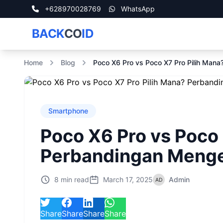
+628970028769
WhatsApp
BACK
CO
ID
Home
Blog
Poco X6 Pro vs Poco X7 Pro Pilih Man
Smartphone
Poco X6 Pro vs Poco 
Perbandingan Menge
8 min read
March 17, 2025
Admin
Share
Share
Share
Share