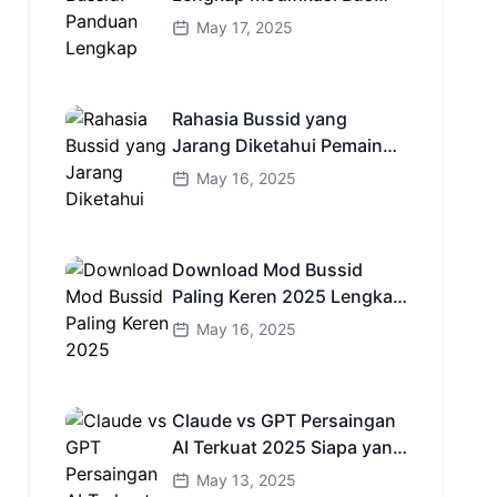
Simulator Indonesia
May 17, 2025
Rahasia Bussid yang
Jarang Diketahui Pemain
Baru Kamu Wajib Coba!
May 16, 2025
Download Mod Bussid
Paling Keren 2025 Lengkap
Mobil Bus dan Truk HD
May 16, 2025
Claude vs GPT Persaingan
AI Terkuat 2025 Siapa yang
Lebih Cerdas?
May 13, 2025