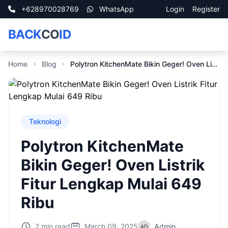
+628970028769
WhatsApp
Login
Register
BACK
CO
ID
Home
Blog
Polytron KitchenMate Bikin Geger! Oven Listrik Fitur Lengkap Mulai 649 Ribu
Teknologi
Polytron KitchenMate
Bikin Geger! Oven Listrik
Fitur Lengkap Mulai 649
Ribu
2 min read
March 09, 2025
Admin