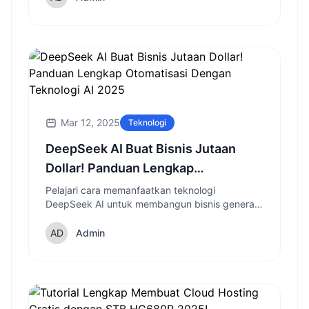
Mar 12, 2025
Teknologi
DeepSeek AI Buat Bisnis Jutaan
Dollar! Panduan Lengkap
Otomatisasi Dengan Teknologi AI
Pelajari cara memanfaatkan teknologi
DeepSeek AI untuk membangun bisnis generasi
2025
lead otomatis yang menguntungkan dengan
panduan lengkap strategi konversi tinggi.
Admin