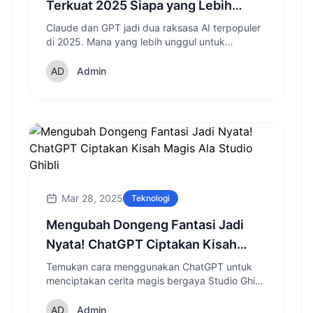
Terkuat 2025 Siapa yang Lebih
Cerdas?
Claude dan GPT jadi dua raksasa AI terpopuler
di 2025. Mana yang lebih unggul untuk
pekerjaan, coding, dan percakapan?
Admin
Mar 28, 2025
Teknologi
Mengubah Dongeng Fantasi Jadi
Nyata! ChatGPT Ciptakan Kisah
Magis Ala Studio Ghibli
Temukan cara menggunakan ChatGPT untuk
menciptakan cerita magis bergaya Studio Ghibli
dan mengeksplorasi dunia fantasi dengan
sentuhan kecerdasan buatan modern.
Admin