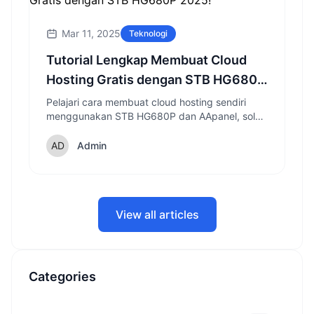
Mar 11, 2025
Teknologi
Tutorial Lengkap Membuat Cloud
Hosting Gratis dengan STB HG680P
2025!
Pelajari cara membuat cloud hosting sendiri
menggunakan STB HG680P dan AApanel, solusi
hemat untuk hosting website yang bisa diakses
24 jam nonstop.
Admin
View all articles
Categories