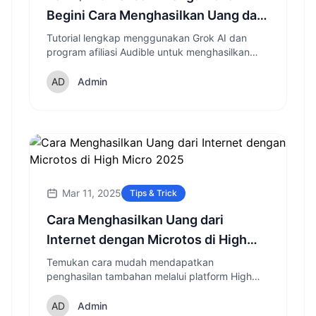
Begini Cara Menghasilkan Uang dari
Platform Baru di Twitter
Tutorial lengkap menggunakan Grok AI dan
program afiliasi Audible untuk menghasilkan
penghasilan tambahan tanpa modal dan
followers. Simak strateginya!
Admin
Mar 11, 2025
Tips & Trick
Cara Menghasilkan Uang dari
Internet dengan Microtos di High
Micro 2025
Temukan cara mudah mendapatkan
penghasilan tambahan melalui platform High
Micro yang menawarkan tugas-tugas
sederhana tanpa memerlukan skill khusus,
Admin