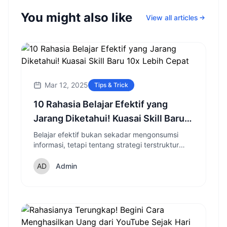
You might also like
View all articles
Mar 12, 2025
Tips & Trick
10 Rahasia Belajar Efektif yang
Jarang Diketahui! Kuasai Skill Baru
10x Lebih Cepat
Belajar efektif bukan sekadar mengonsumsi
informasi, tetapi tentang strategi terstruktur
untuk menguasai keterampilan baru. Temukan
metode terbukti untuk belajar 10x lebih cepat!
Admin