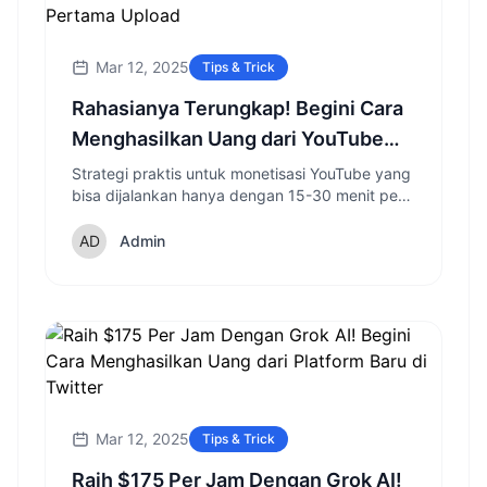
Mar 12, 2025
Tips & Trick
Rahasianya Terungkap! Begini Cara
Menghasilkan Uang dari YouTube
Sejak Hari Pertama Upload
Strategi praktis untuk monetisasi YouTube yang
bisa dijalankan hanya dengan 15-30 menit per
hari tanpa perlu menunggu program partner
YouTube.
Admin
Mar 12, 2025
Tips & Trick
Raih $175 Per Jam Dengan Grok AI!