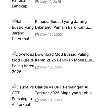
Indonesia
May 17, 2025
Rahasia Bussid yang Jarang
Diketahui Pemain Baru Kamu
Wajib Coba!
May 16, 2025
Download Mod Bussid Paling
Keren 2025 Lengkap Mobil Bus
dan Truk HD
May 16, 2025
Claude vs GPT Persaingan AI
Terkuat 2025 Siapa yang Lebih
Cerdas?
May 13, 2025