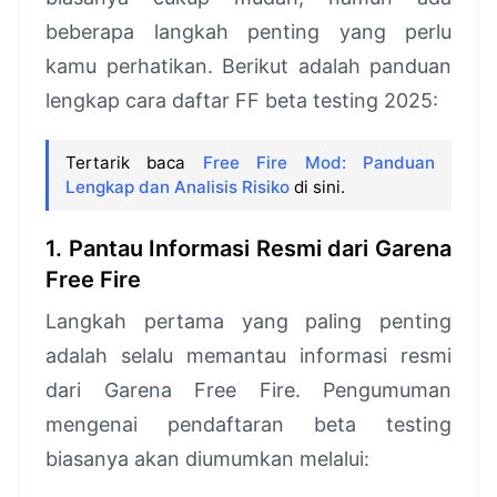
beberapa langkah penting yang perlu
kamu perhatikan. Berikut adalah panduan
lengkap cara daftar FF beta testing 2025:
Tertarik baca
Free Fire Mod: Panduan
Lengkap dan Analisis Risiko
di sini.
1. Pantau Informasi Resmi dari Garena
Free Fire
Langkah pertama yang paling penting
adalah selalu memantau informasi resmi
dari Garena Free Fire. Pengumuman
mengenai pendaftaran beta testing
biasanya akan diumumkan melalui: