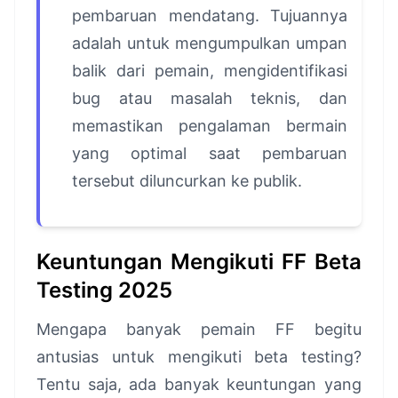
pembaruan mendatang. Tujuannya
adalah untuk mengumpulkan umpan
balik dari pemain, mengidentifikasi
bug atau masalah teknis, dan
memastikan pengalaman bermain
yang optimal saat pembaruan
tersebut diluncurkan ke publik.
Keuntungan Mengikuti FF Beta
Testing 2025
Mengapa banyak pemain FF begitu
antusias untuk mengikuti beta testing?
Tentu saja, ada banyak keuntungan yang