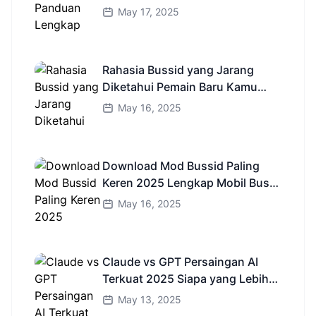
Indonesia
May 17, 2025
Rahasia Bussid yang Jarang
Diketahui Pemain Baru Kamu
Wajib Coba!
May 16, 2025
Download Mod Bussid Paling
Keren 2025 Lengkap Mobil Bus
dan Truk HD
May 16, 2025
Claude vs GPT Persaingan AI
Terkuat 2025 Siapa yang Lebih
Cerdas?
May 13, 2025