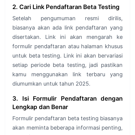
2. Cari Link Pendaftaran Beta Testing
Setelah pengumuman resmi dirilis,
biasanya akan ada link pendaftaran yang
disertakan. Link ini akan mengarah ke
formulir pendaftaran atau halaman khusus
untuk beta testing. Link ini akan bervariasi
setiap periode beta testing, jadi pastikan
kamu menggunakan link terbaru yang
diumumkan untuk tahun 2025.
3. Isi Formulir Pendaftaran dengan
Lengkap dan Benar
Formulir pendaftaran beta testing biasanya
akan meminta beberapa informasi penting,