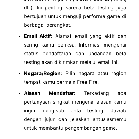
dll.). Ini penting karena beta testing juga
bertujuan untuk menguji performa game di
berbagai perangkat.
Email Aktif:
Alamat email yang aktif dan
sering kamu periksa. Informasi mengenai
status pendaftaran dan undangan beta
testing akan dikirimkan melalui email ini.
Negara/Region:
Pilih negara atau region
tempat kamu bermain Free Fire.
Alasan Mendaftar:
Terkadang ada
pertanyaan singkat mengenai alasan kamu
ingin mengikuti beta testing. Jawab
dengan jujur dan jelaskan antusiasmemu
untuk membantu pengembangan game.