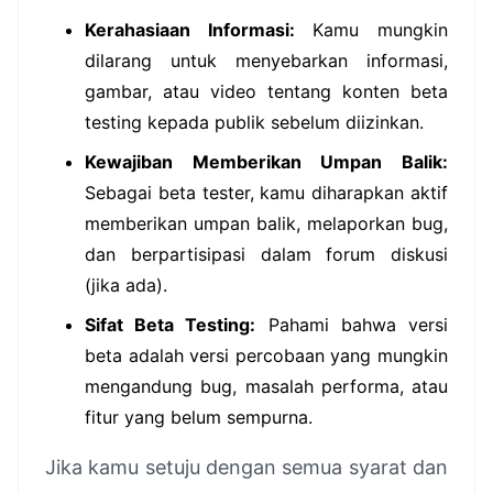
Kerahasiaan Informasi:
Kamu mungkin
dilarang untuk menyebarkan informasi,
gambar, atau video tentang konten beta
testing kepada publik sebelum diizinkan.
Kewajiban Memberikan Umpan Balik:
Sebagai beta tester, kamu diharapkan aktif
memberikan umpan balik, melaporkan bug,
dan berpartisipasi dalam forum diskusi
(jika ada).
Sifat Beta Testing:
Pahami bahwa versi
beta adalah versi percobaan yang mungkin
mengandung bug, masalah performa, atau
fitur yang belum sempurna.
Jika kamu setuju dengan semua syarat dan