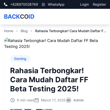
+628970028769
WhatsApp
Login
Register
BACK
CO
ID
Home
Blog
Rahasia Terbongkar! Cara Mudah Daftar FF Beta Testing 2025!
Gaming
Rahasia Terbongkar!
Cara Mudah Daftar FF
Beta Testing 2025!
6 min read
March 17, 2025
Admin