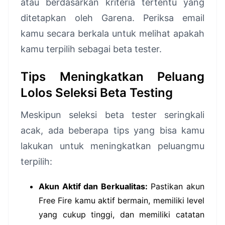
atau berdasarkan kriteria tertentu yang
ditetapkan oleh Garena. Periksa email
kamu secara berkala untuk melihat apakah
kamu terpilih sebagai beta tester.
Tips Meningkatkan Peluang
Lolos Seleksi Beta Testing
Meskipun seleksi beta tester seringkali
acak, ada beberapa tips yang bisa kamu
lakukan untuk meningkatkan peluangmu
terpilih:
Akun Aktif dan Berkualitas:
Pastikan akun
Free Fire kamu aktif bermain, memiliki level
yang cukup tinggi, dan memiliki catatan