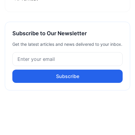
Subscribe to Our Newsletter
Get the latest articles and news delivered to your inbox.
Subscribe