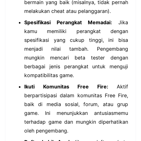
bermain yang baik (misalnya, tidak pernah
melakukan cheat atau pelanggaran).
Spesifikasi Perangkat Memadai:
Jika
kamu memiliki perangkat dengan
spesifikasi yang cukup tinggi, ini bisa
menjadi nilai tambah. Pengembang
mungkin mencari beta tester dengan
berbagai jenis perangkat untuk menguji
kompatibilitas game.
Ikuti Komunitas Free Fire:
Aktif
berpartisipasi dalam komunitas Free Fire,
baik di media sosial, forum, atau grup
game. Ini menunjukkan antusiasmemu
terhadap game dan mungkin diperhatikan
oleh pengembang.