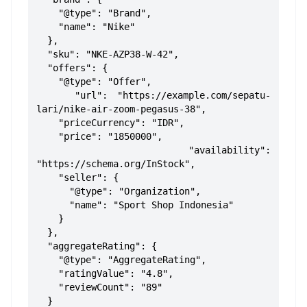
"@type": "Brand",
"name": "Nike"
},
"sku": "NKE-AZP38-W-42",
"offers": {
"@type": "Offer",
"url": "https://example.com/sepatu-
lari/nike-air-zoom-pegasus-38",
"priceCurrency": "IDR",
"price": "1850000",
"availability":
"https://schema.org/InStock",
"seller": {
"@type": "Organization",
"name": "Sport Shop Indonesia"
}
},
"aggregateRating": {
"@type": "AggregateRating",
"ratingValue": "4.8",
"reviewCount": "89"
}