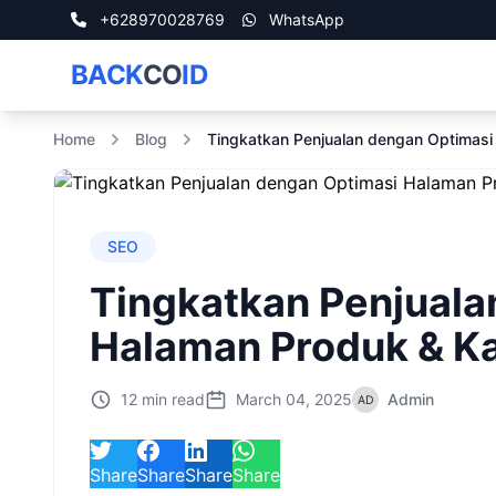
+628970028769
WhatsApp
BACK
CO
ID
Home
Blog
Tingkatkan Penjualan dengan Optimasi
SEO
Tingkatkan Penjuala
Halaman Produk & Ka
12 min read
March 04, 2025
Admin
Share
Share
Share
Share