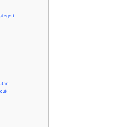
ategori
jutan
duk: