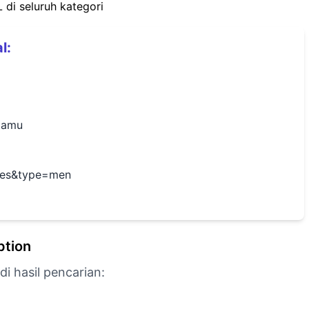
 di seluruh kategori
l:
tamu
hes&type=men
ption
i hasil pencarian: