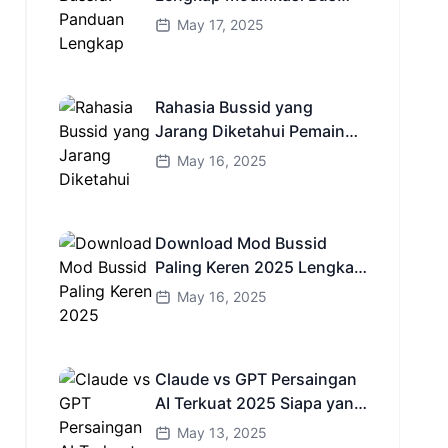
Simulator Indonesia
May 17, 2025
Rahasia Bussid yang
Jarang Diketahui Pemain
Baru Kamu Wajib Coba!
May 16, 2025
Download Mod Bussid
Paling Keren 2025 Lengkap
Mobil Bus dan Truk HD
May 16, 2025
Claude vs GPT Persaingan
AI Terkuat 2025 Siapa yang
Lebih Cerdas?
May 13, 2025