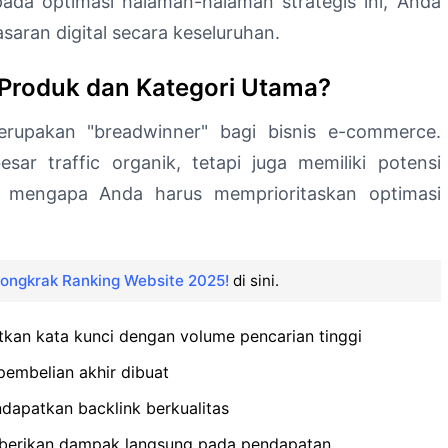
da optimasi halaman-halaman strategis ini, Anda
aran digital secara keseluruhan.
Produk dan Kategori Utama?
rupakan "breadwinner" bagi bisnis e-commerce.
ar traffic organik, tetapi juga memiliki potensi
an mengapa Anda harus memprioritaskan optimasi
Dongkrak Ranking Website 2025!
di sini.
kan kata kunci dengan volume pencarian tinggi
embelian akhir dibuat
ndapatkan backlink berkualitas
mberikan dampak langsung pada pendapatan