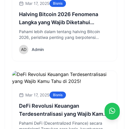
Mar 17, 2025
Bisnis
Halving Bitcoin 2026 Fenomena
Langka yang Wajib Diketahui
Investor Kripto
Pahami lebih dalam tentang halving Bitcoin
2026, peristiwa penting yang berpotensi
mengubah lanskap pasar kripto. Artikel ini
mengupas tuntas arti, sejarah, dan dampaknya
Admin
bagi Anda.
Mar 17, 2025
Bisnis
DeFi Revolusi Keuangan
Terdesentralisasi yang Wajib Kamu
Tahu di 2025!
Pahami DeFi (Decentralized Finance) secara
mendalam! Temukan cara kerja, keuntungan,