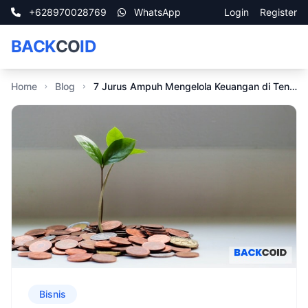
+628970028769
WhatsApp
Login
Register
BACK
CO
ID
Home
Blog
7 Jurus Ampuh Mengelola Keuangan di Tengah Resesi Ekonomi, Nomor 5 Paling Efektif!
Bisnis