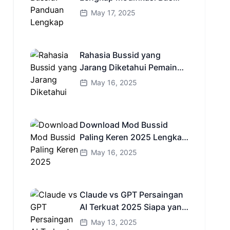
Simulator Indonesia
May 17, 2025
Rahasia Bussid yang
Jarang Diketahui Pemain
Baru Kamu Wajib Coba!
May 16, 2025
Download Mod Bussid
Paling Keren 2025 Lengkap
Mobil Bus dan Truk HD
May 16, 2025
Claude vs GPT Persaingan
AI Terkuat 2025 Siapa yang
Lebih Cerdas?
May 13, 2025