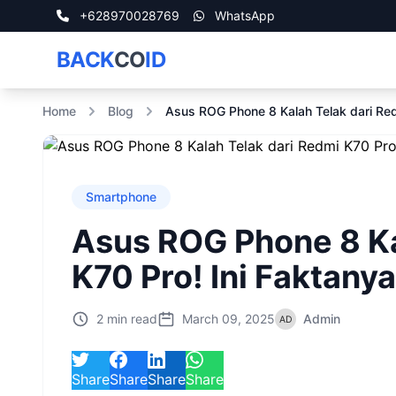
+628970028769
WhatsApp
BACK
CO
ID
Home
Blog
Asus ROG Phone 8 Kalah Telak dari Red
Smartphone
Asus ROG Phone 8 Ka
K70 Pro! Ini Faktanya
2 min read
March 09, 2025
Admin
Share
Share
Share
Share