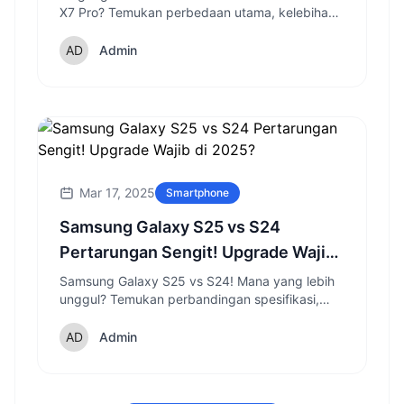
X7 Pro? Temukan perbedaan utama, kelebihan,
dan kekurangan masing-masing sebelum
memutuskan di 2025.
Admin
Mar 17, 2025
Smartphone
Samsung Galaxy S25 vs S24
Pertarungan Sengit! Upgrade Wajib
di 2025?
Samsung Galaxy S25 vs S24! Mana yang lebih
unggul? Temukan perbandingan spesifikasi,
fitur, dan inovasi terbaru dari penerus Galaxy S
series di 2025.
Admin