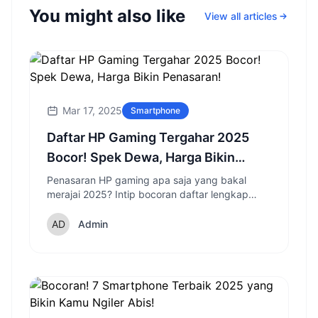
You might also like
View all articles
Mar 17, 2025
Smartphone
Daftar HP Gaming Tergahar 2025
Bocor! Spek Dewa, Harga Bikin
Penasaran!
Penasaran HP gaming apa saja yang bakal
merajai 2025? Intip bocoran daftar lengkap
dengan spesifikasi dewa dan fitur canggih yang
siap memanjakan gamer!
Admin