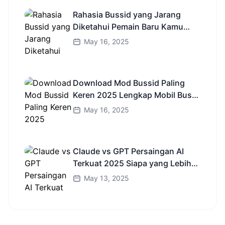
Rahasia Bussid yang Jarang
Diketahui Pemain Baru Kamu
Wajib Coba!
May 16, 2025
Download Mod Bussid Paling
Keren 2025 Lengkap Mobil Bus
dan Truk HD
May 16, 2025
Claude vs GPT Persaingan AI
Terkuat 2025 Siapa yang Lebih
Cerdas?
May 13, 2025