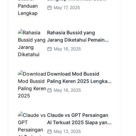
Simulator Indonesia
May 17, 2025
Rahasia Bussid yang
Jarang Diketahui Pemain
Baru Kamu Wajib Coba!
May 16, 2025
Download Mod Bussid
Paling Keren 2025 Lengkap
Mobil Bus dan Truk HD
May 16, 2025
Claude vs GPT Persaingan
AI Terkuat 2025 Siapa yang
Lebih Cerdas?
May 13, 2025