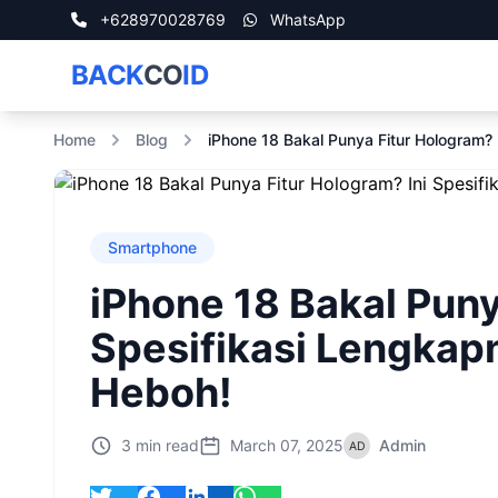
+628970028769
WhatsApp
BACK
CO
ID
Home
Blog
iPhone 18 Bakal Punya Fitur Hologram? 
Smartphone
iPhone 18 Bakal Puny
Spesifikasi Lengkapn
Heboh!
3 min read
March 07, 2025
Admin