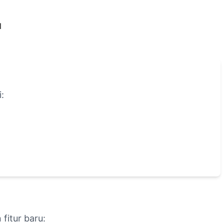
l
:
fitur baru: