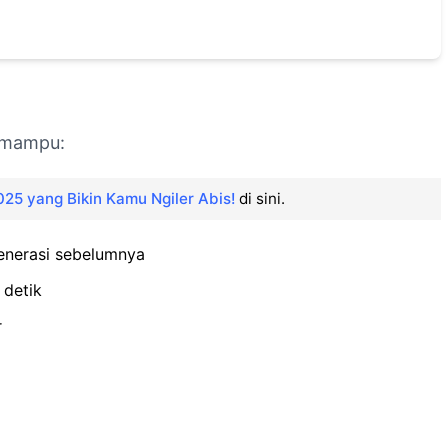
m mampu:
25 yang Bikin Kamu Ngiler Abis!
di sini.
enerasi sebelumnya
 detik
r