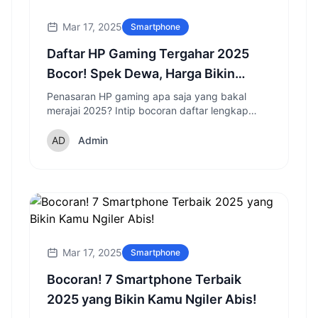
Mar 17, 2025
Smartphone
Daftar HP Gaming Tergahar 2025
Bocor! Spek Dewa, Harga Bikin
Penasaran!
Penasaran HP gaming apa saja yang bakal
merajai 2025? Intip bocoran daftar lengkap
dengan spesifikasi dewa dan fitur canggih yang
siap memanjakan gamer!
Admin
Mar 17, 2025
Smartphone
Bocoran! 7 Smartphone Terbaik
2025 yang Bikin Kamu Ngiler Abis!