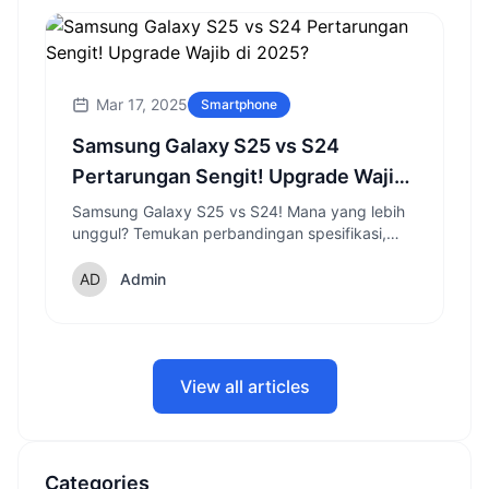
Mar 17, 2025
Smartphone
Samsung Galaxy S25 vs S24
Pertarungan Sengit! Upgrade Wajib
di 2025?
Samsung Galaxy S25 vs S24! Mana yang lebih
unggul? Temukan perbandingan spesifikasi,
fitur, dan inovasi terbaru dari penerus Galaxy S
series di 2025.
Admin
View all articles
Categories