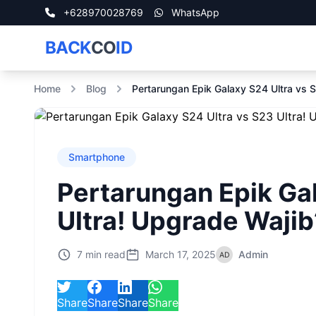
+628970028769
WhatsApp
BACK
CO
ID
Home
Blog
Pertarungan Epik Galaxy S24 Ultra vs 
Smartphone
Pertarungan Epik Gal
Ultra! Upgrade Wajib
7 min read
March 17, 2025
Admin
Share
Share
Share
Share