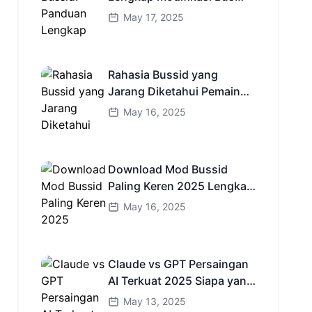
Simulator Indonesia
May 17, 2025
Rahasia Bussid yang
Jarang Diketahui Pemain
Baru Kamu Wajib Coba!
May 16, 2025
Download Mod Bussid
Paling Keren 2025 Lengkap
Mobil Bus dan Truk HD
May 16, 2025
Claude vs GPT Persaingan
AI Terkuat 2025 Siapa yang
Lebih Cerdas?
May 13, 2025