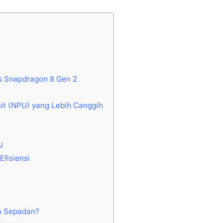
s Snapdragon 8 Gen 2
it (NPU) yang Lebih Canggih
I
I
Efisiensi
ra Sepadan?