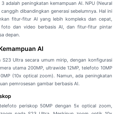
 3 adalah peningkatan kemampuan AI. NPU (Neural
ih canggih dibandingkan generasi sebelumnya. Hal ini
an fitur-fitur AI yang lebih kompleks dan cepat,
foto dan video berbasis AI, dan fitur-fitur pintar
sa depan.
n Kemampuan AI
 S23 Ultra secara umum mirip, dengan konfigurasi
kamera utama 200MP, ultrawide 12MP, telefoto 10MP
p 10MP (10x optical zoom). Namun, ada peningkatan
uan pemrosesan gambar berbasis AI.
iskop
elefoto periskop 50MP dengan 5x optical zoom,
 zoom pada S23 Ultra. Meskipun zoom optik 10x