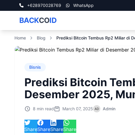
+628970028769
WhatsApp
BACK
CO
ID
Home
Blog
Prediksi Bitcoin Tembus Rp2 Miliar di
Bisnis
Prediksi Bitcoin Tem
Desember 2025, Mun
8 min read
March 07, 2025
Admin
Share
Share
Share
Share