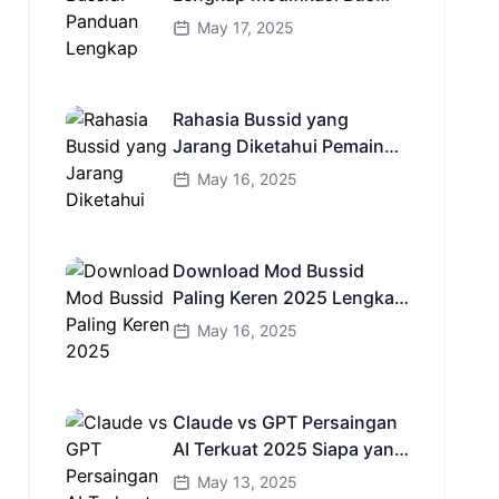
Simulator Indonesia
May 17, 2025
Rahasia Bussid yang
Jarang Diketahui Pemain
Baru Kamu Wajib Coba!
May 16, 2025
Download Mod Bussid
Paling Keren 2025 Lengkap
Mobil Bus dan Truk HD
May 16, 2025
Claude vs GPT Persaingan
AI Terkuat 2025 Siapa yang
Lebih Cerdas?
May 13, 2025