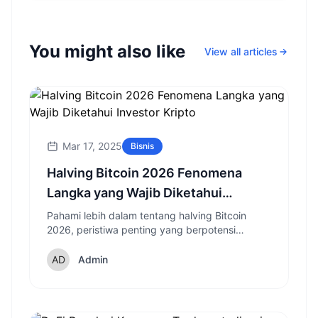
You might also like
View all articles
Mar 17, 2025
Bisnis
Halving Bitcoin 2026 Fenomena
Langka yang Wajib Diketahui
Investor Kripto
Pahami lebih dalam tentang halving Bitcoin
2026, peristiwa penting yang berpotensi
mengubah lanskap pasar kripto. Artikel ini
mengupas tuntas arti, sejarah, dan dampaknya
Admin
bagi Anda.