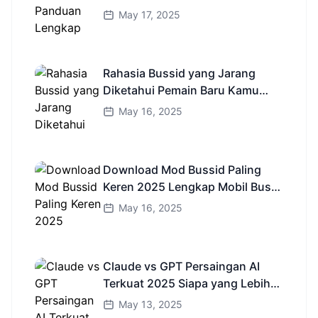
Indonesia
May 17, 2025
Rahasia Bussid yang Jarang
Diketahui Pemain Baru Kamu
Wajib Coba!
May 16, 2025
Download Mod Bussid Paling
Keren 2025 Lengkap Mobil Bus
dan Truk HD
May 16, 2025
Claude vs GPT Persaingan AI
Terkuat 2025 Siapa yang Lebih
Cerdas?
May 13, 2025