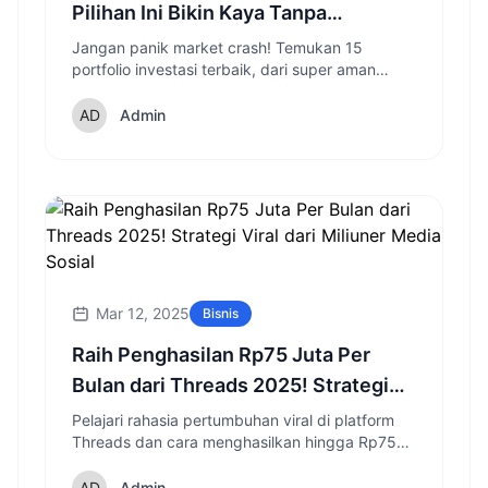
Pilihan Ini Bikin Kaya Tanpa
Jantungan!
Jangan panik market crash! Temukan 15
portfolio investasi terbaik, dari super aman
sampai potensi cuan tertinggi. Pilih sesuai profil
risikomu, raih 10 Miliar pertama!
Admin
Mar 12, 2025
Bisnis
Raih Penghasilan Rp75 Juta Per
Bulan dari Threads 2025! Strategi
Viral dari Miliuner Media Sosial
Pelajari rahasia pertumbuhan viral di platform
Threads dan cara menghasilkan hingga Rp75
juta per bulan, berdasarkan pengalaman
seorang kreator konten yang sukses dengan 15
Admin