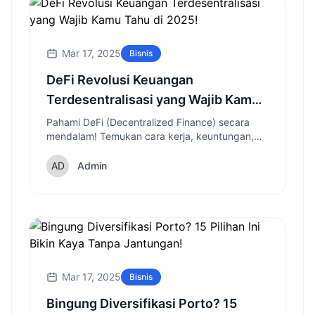
Mar 17, 2025
Bisnis
DeFi Revolusi Keuangan
Terdesentralisasi yang Wajib Kamu
Tahu di 2025!
Pahami DeFi (Decentralized Finance) secara
mendalam! Temukan cara kerja, keuntungan,
risiko, dan mengapa DeFi disebut revolusi
keuangan masa depan.
Admin
Mar 17, 2025
Bisnis
Bingung Diversifikasi Porto? 15