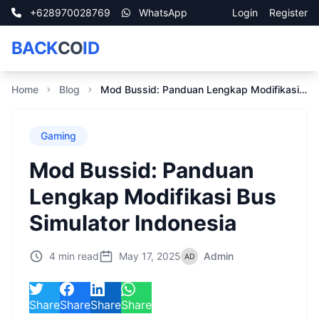
+628970028769
WhatsApp
Login
Register
BACK
CO
ID
Home
Blog
Mod Bussid: Panduan Lengkap Modifikasi Bus Simulator Indonesia
Gaming
Mod Bussid: Panduan
Lengkap Modifikasi Bus
Simulator Indonesia
4 min read
May 17, 2025
Admin
Share
Share
Share
Share