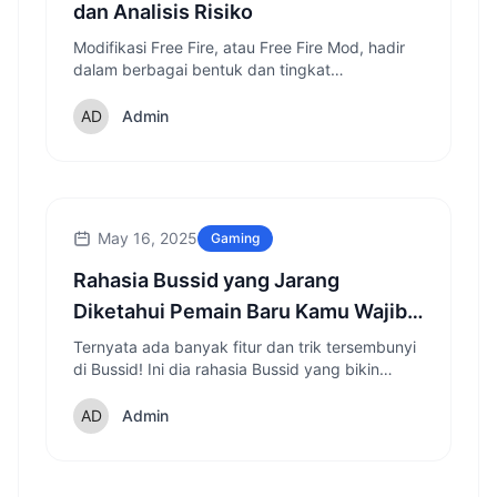
dan Analisis Risiko
Modifikasi Free Fire, atau Free Fire Mod, hadir
dalam berbagai bentuk dan tingkat
kompleksitas. Beberapa mod hanya mengubah
tampilan visual, seperti skin senjata atau
Admin
karakter yang unik.
May 16, 2025
Gaming
Rahasia Bussid yang Jarang
Diketahui Pemain Baru Kamu Wajib
Coba!
Ternyata ada banyak fitur dan trik tersembunyi
di Bussid! Ini dia rahasia Bussid yang bikin
pengalaman bermain makin seru!
Admin