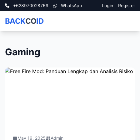
+628970028769
WhatsApp
Login
Register
BACK
CO
ID
Gaming
May 19, 2025
Admin