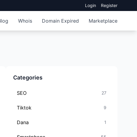
Login
Register
Blog
Whois
Domain Expired
Marketplace
Categories
SEO
27
Tiktok
9
Dana
1
55