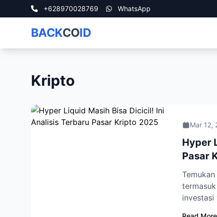
+628970028769
WhatsApp
BACK
CO
ID
Kripto
Mar 12,
Hyper L
Pasar 
Temukan a
termasuk 
investasi
Read More