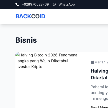
+628970028769
WhatsApp
BACK
CO
ID
Bisnis
Mar 17, 
Halvin
Diketah
Pahami le
penting y
ini mengu
Read More