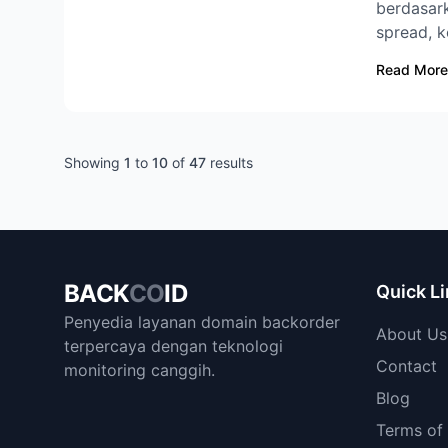
berdasark
spread, k
Read More
Showing
1
to
10
of
47
results
BACK
CO
ID
Quick L
Penyedia layanan domain backorder
About Us
terpercaya dengan teknologi
Contact
monitoring canggih.
Blog
Terms of 