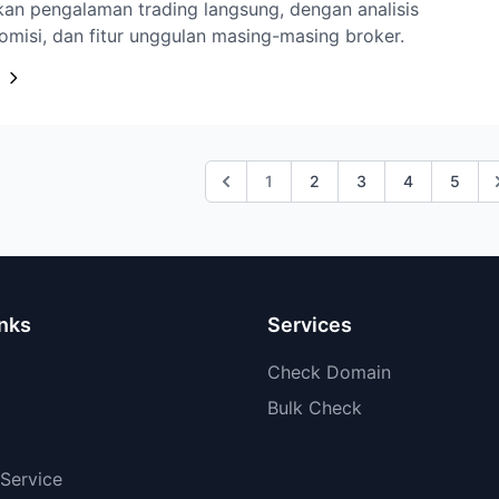
an pengalaman trading langsung, dengan analisis
omisi, dan fitur unggulan masing-masing broker.
1
2
3
4
5
inks
Services
Check Domain
Bulk Check
Service