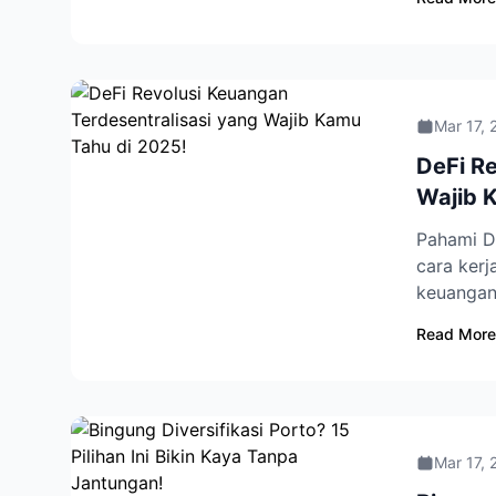
Mar 17, 
DeFi Re
Wajib 
Pahami D
cara kerj
keuangan
Read More
Mar 17, 