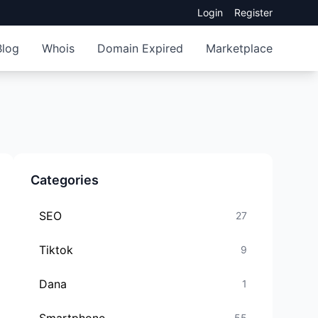
Login
Register
Blog
Whois
Domain Expired
Marketplace
Categories
SEO
27
Tiktok
9
Dana
1
55