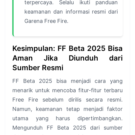
terpercaya. Selalu ikuti panduan
keamanan dan informasi resmi dari
Garena Free Fire.
Kesimpulan: FF Beta 2025 Bisa
Aman Jika Diunduh dari
Sumber Resmi
FF Beta 2025 bisa menjadi cara yang
menarik untuk mencoba fitur-fitur terbaru
Free Fire sebelum dirilis secara resmi.
Namun, keamanan tetap menjadi faktor
utama yang harus dipertimbangkan.
Mengunduh FF Beta 2025 dari sumber