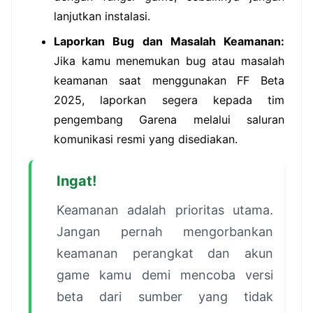
lanjutkan instalasi.
Laporkan Bug dan Masalah Keamanan:
Jika kamu menemukan bug atau masalah
keamanan saat menggunakan FF Beta
2025, laporkan segera kepada tim
pengembang Garena melalui saluran
komunikasi resmi yang disediakan.
Ingat!
Keamanan adalah prioritas utama.
Jangan pernah mengorbankan
keamanan perangkat dan akun
game kamu demi mencoba versi
beta dari sumber yang tidak