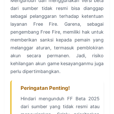
Mengunduh dan menggunakan versi beta
dari sumber tidak resmi bisa dianggap
sebagai pelanggaran terhadap ketentuan
layanan Free Fire. Garena, sebagai
pengembang Free Fire, memiliki hak untuk
memberikan sanksi kepada pemain yang
melanggar aturan, termasuk pemblokiran
akun secara permanen. Jadi, risiko
kehilangan akun game kesayanganmu juga
perlu dipertimbangkan.
Peringatan Penting!
Hindari mengunduh FF Beta 2025
dari sumber yang tidak resmi atau