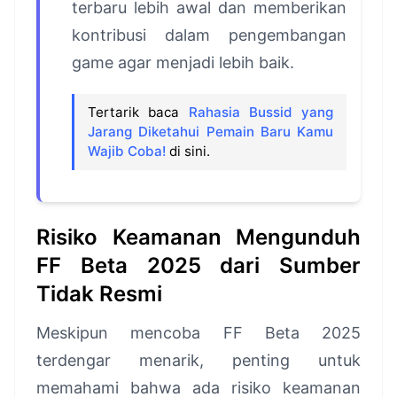
terbaru lebih awal dan memberikan
kontribusi dalam pengembangan
game agar menjadi lebih baik.
Tertarik baca
Rahasia Bussid yang
Jarang Diketahui Pemain Baru Kamu
Wajib Coba!
di sini.
Risiko Keamanan Mengunduh
FF Beta 2025 dari Sumber
Tidak Resmi
Meskipun mencoba FF Beta 2025
terdengar menarik, penting untuk
memahami bahwa ada risiko keamanan