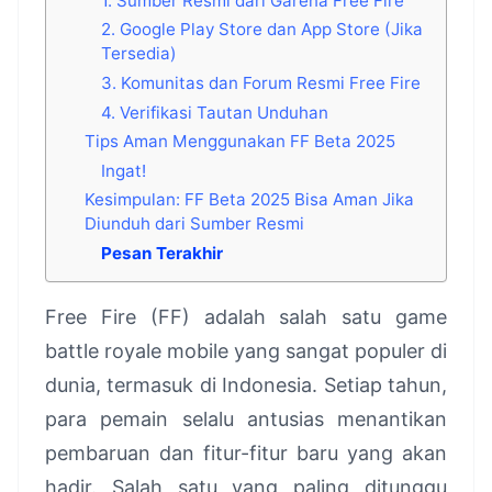
1. Sumber Resmi dari Garena Free Fire
2. Google Play Store dan App Store (Jika
Tersedia)
3. Komunitas dan Forum Resmi Free Fire
4. Verifikasi Tautan Unduhan
Tips Aman Menggunakan FF Beta 2025
Ingat!
Kesimpulan: FF Beta 2025 Bisa Aman Jika
Diunduh dari Sumber Resmi
Pesan Terakhir
Free Fire (FF) adalah salah satu game
battle royale mobile yang sangat populer di
dunia, termasuk di Indonesia. Setiap tahun,
para pemain selalu antusias menantikan
pembaruan dan fitur-fitur baru yang akan
hadir. Salah satu yang paling ditunggu