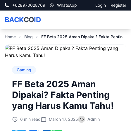
+628970028769
WhatsApp
Login
Register
BACK
CO
ID
Home
Blog
FF Beta 2025 Aman Dipakai? Fakta Penting yang Harus Kamu Tahu!
Gaming
FF Beta 2025 Aman
Dipakai? Fakta Penting
yang Harus Kamu Tahu!
6 min read
March 17, 2025
Admin