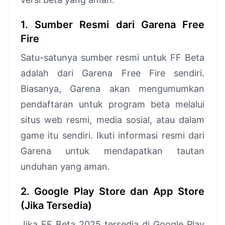
1. Sumber Resmi dari Garena Free
Fire
Satu-satunya sumber resmi untuk FF Beta
adalah dari Garena Free Fire sendiri.
Biasanya, Garena akan mengumumkan
pendaftaran untuk program beta melalui
situs web resmi, media sosial, atau dalam
game itu sendiri. Ikuti informasi resmi dari
Garena untuk mendapatkan tautan
unduhan yang aman.
2. Google Play Store dan App Store
(Jika Tersedia)
Jika FF Beta 2025 tersedia di Google Play