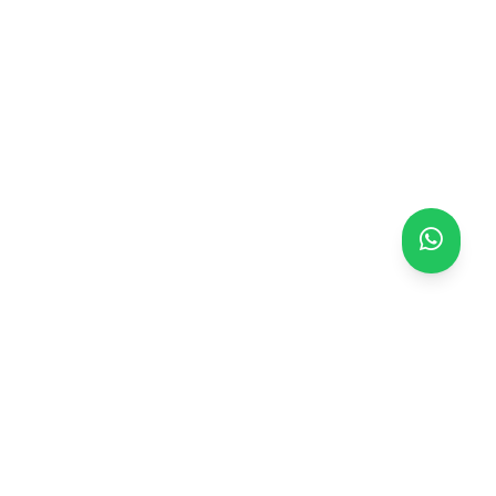
BACK
CO
ID