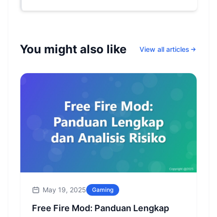
You might also like
View all articles
May 19, 2025
Gaming
Free Fire Mod: Panduan Lengkap