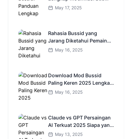
Simulator Indonesia
May 17, 2025
Rahasia Bussid yang
Jarang Diketahui Pemain
Baru Kamu Wajib Coba!
May 16, 2025
Download Mod Bussid
Paling Keren 2025 Lengkap
Mobil Bus dan Truk HD
May 16, 2025
Claude vs GPT Persaingan
AI Terkuat 2025 Siapa yang
Lebih Cerdas?
May 13, 2025