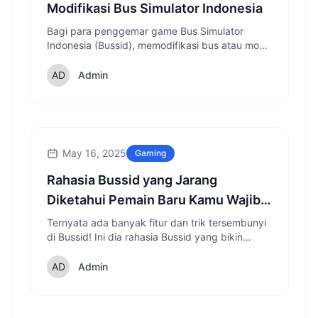
Modifikasi Bus Simulator Indonesia
Bagi para penggemar game Bus Simulator
Indonesia (Bussid), memodifikasi bus atau mod
bussid merupakan kegiatan yang sangat
menyenangkan dan menantang
Admin
May 16, 2025
Gaming
Rahasia Bussid yang Jarang
Diketahui Pemain Baru Kamu Wajib
Coba!
Ternyata ada banyak fitur dan trik tersembunyi
di Bussid! Ini dia rahasia Bussid yang bikin
pengalaman bermain makin seru!
Admin