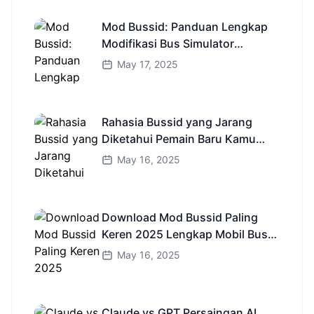
Mod Bussid: Panduan Lengkap
Modifikasi Bus Simulator
Indonesia
May 17, 2025
Rahasia Bussid yang Jarang
Diketahui Pemain Baru Kamu
Wajib Coba!
May 16, 2025
Download Mod Bussid Paling
Keren 2025 Lengkap Mobil Bus
dan Truk HD
May 16, 2025
Claude vs GPT Persaingan AI