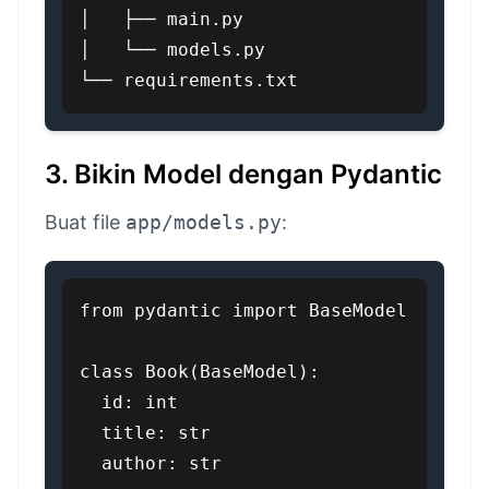
│   ├── main.py

│   └── models.py

└── requirements.txt
3. Bikin Model dengan Pydantic
Buat file
app/models.py
:
from pydantic import BaseModel

class Book(BaseModel):

  id: int

  title: str

  author: str
