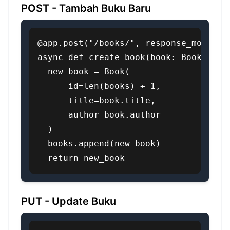
POST - Tambah Buku Baru
@app.post("/books/", response_model=Bo
async def create_book(book: BookCreate
  new_book = Book(

      id=len(books) + 1,

      title=book.title,

      author=book.author

  )

  books.append(new_book)

  return new_book
PUT - Update Buku