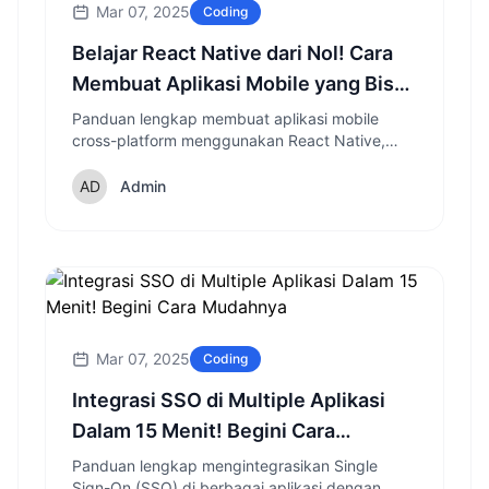
Mar 07, 2025
Coding
Belajar React Native dari Nol! Cara
Membuat Aplikasi Mobile yang Bisa
Dipakai di Android & iOS
Panduan lengkap membuat aplikasi mobile
cross-platform menggunakan React Native,
mulai dari instalasi hingga publishing ke Play
Store dan App Store.
Admin
Mar 07, 2025
Coding
Integrasi SSO di Multiple Aplikasi
Dalam 15 Menit! Begini Cara
Mudahnya
Panduan lengkap mengintegrasikan Single
Sign-On (SSO) di berbagai aplikasi dengan