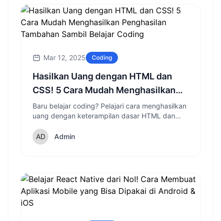
Mar 12, 2025
Coding
Hasilkan Uang dengan HTML dan
CSS! 5 Cara Mudah Menghasilkan
Penghasilan Tambahan Sambil
Baru belajar coding? Pelajari cara menghasilkan
uang dengan keterampilan dasar HTML dan
Belajar Coding
CSS tanpa perlu menguasai JavaScript atau
bahasa programming lanjutan.
Admin