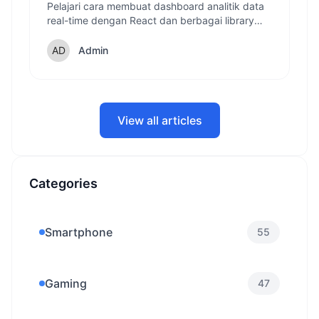
dengan React
Pelajari cara membuat dashboard analitik data
real-time dengan React dan berbagai library
pendukung yang akan membuat visualisasi
data Anda menjadi interaktif dan informatif.
Admin
View all articles
Categories
Smartphone
55
Gaming
47