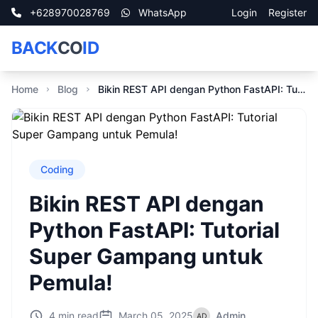
+628970028769
WhatsApp
Login
Register
BACK
CO
ID
Home
Blog
Bikin REST API dengan Python FastAPI: Tutorial Super Gampang untuk Pemula!
Coding
Bikin REST API dengan
Python FastAPI: Tutorial
Super Gampang untuk
Pemula!
4 min read
March 05, 2025
Admin