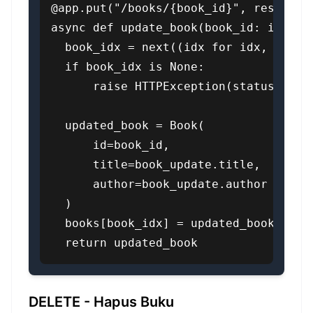
@app.put("/books/{book_id}", response_
async def update_book(book_id: int, bo
  book_idx = next((idx for idx, book 
  if book_idx is None:

      raise HTTPException(status_code=
  updated_book = Book(

      id=book_id,

      title=book_update.title,

      author=book_update.author

  )

  books[book_idx] = updated_book

  return updated_book
DELETE - Hapus Buku