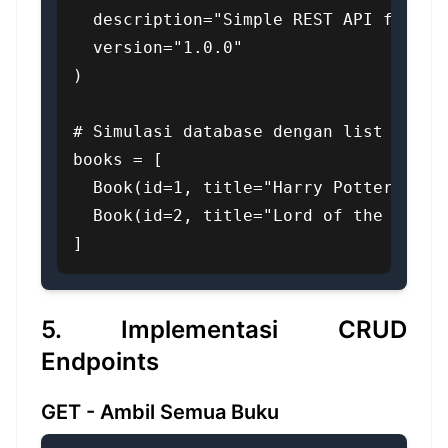
  description="Simple REST API for man
  version="1.0.0"

)

# Simulasi database dengan list

books = [

  Book(id=1, title="Harry Potter", aut
  Book(id=2, title="Lord of the Rings"
]
5. Implementasi CRUD
Endpoints
GET - Ambil Semua Buku