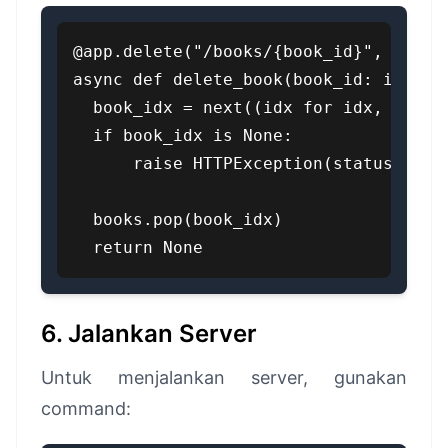
@app.delete("/books/{book_id}", status
async def delete_book(book_id: int):

  book_idx = next((idx for idx, book 
  if book_idx is None:

      raise HTTPException(status_code=
  books.pop(book_idx)

  return None
6. Jalankan Server
Untuk menjalankan server, gunakan
command: