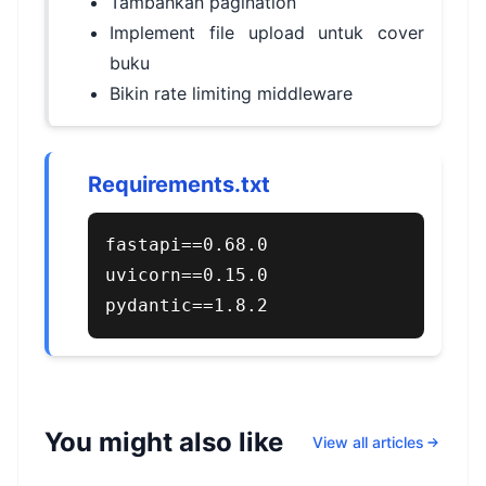
Tambahkan pagination
Implement file upload untuk cover
buku
Bikin rate limiting middleware
Requirements.txt
fastapi==0.68.0

uvicorn==0.15.0

pydantic==1.8.2
You might also like
View all articles