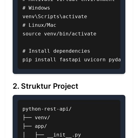
# Windows

venv\Scripts\activate

# Linux/Mac

source venv/bin/activate

# Install dependencies

pip install fastapi uvicorn pydantic
2. Struktur Project
python-rest-api/

├── venv/

├── app/

│   ├── __init__.py
