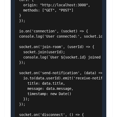
  origin: "http://localhost:3000",

  methods: ["GET", "POST"]

}

});

io.on('connection', (socket) => {

console.log('User connected:', socket.id);

socket.on('join-room', (userId) => {

  socket.join(userId);

  console.log(`User ${socket.id} joined room ${
});

socket.on('send-notification', (data) => {

  io.to(data.userId).emit('receive-notification
    title: data.title,

    message: data.message,

    timestamp: new Date()

  });

});

socket.on('disconnect', () => {
