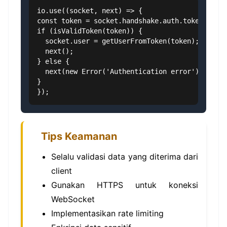
io.use((socket, next) => {

const token = socket.handshake.auth.token;

if (isValidToken(token)) {

  socket.user = getUserFromToken(token);

  next();

} else {

  next(new Error('Authentication error'));

}

});
Tips Keamanan
Selalu validasi data yang diterima dari
client
Gunakan HTTPS untuk koneksi
WebSocket
Implementasikan rate limiting