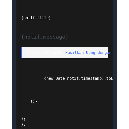
{notif.title}
{notif.message}
Artikel terkait: 
Hasilkan Uang dengan HTML d
          {new Date(notif.timestamp).toLocaleTi
    ))}

);

};
