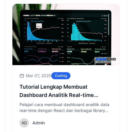
Mar 07, 2025
Coding
Tutorial Lengkap Membuat
Dashboard Analitik Real-time
dengan React
Pelajari cara membuat dashboard analitik data
real-time dengan React dan berbagai library
pendukung yang akan membuat visualisasi
data Anda menjadi interaktif dan informatif.
Admin