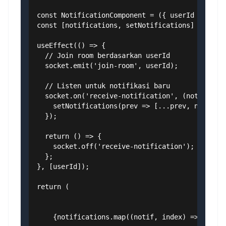
const NotificationComponent = ({ userId }) => {
const [notifications, setNotifications] = useSt
useEffect(() => {

  // Join room berdasarkan userId

  socket.emit('join-room', userId);

  // Listen untuk notifikasi baru

  socket.on('receive-notification', (notificati
    setNotifications(prev => [...prev, notifica
  });

  return () => {

    socket.off('receive-notification');

  };

}, [userId]);

return (

    {notifications.map((notif, index) => (
