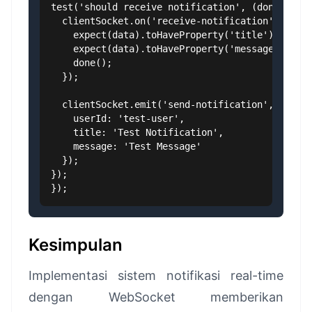
test('should receive notification', (done) => {
  clientSocket.on('receive-notification', (data
    expect(data).toHaveProperty('title');

    expect(data).toHaveProperty('message');

    done();

  });

  clientSocket.emit('send-notification', {

    userId: 'test-user',

    title: 'Test Notification',

    message: 'Test Message'

  });

});

});
Kesimpulan
Implementasi sistem notifikasi real-time
dengan WebSocket memberikan