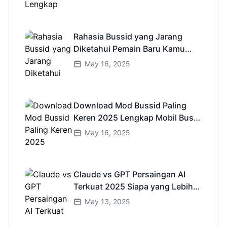
Rahasia Bussid yang Jarang
Diketahui Pemain Baru Kamu
Wajib Coba!
May 16, 2025
Download Mod Bussid Paling
Keren 2025 Lengkap Mobil Bus
dan Truk HD
May 16, 2025
Claude vs GPT Persaingan AI
Terkuat 2025 Siapa yang Lebih
Cerdas?
May 13, 2025