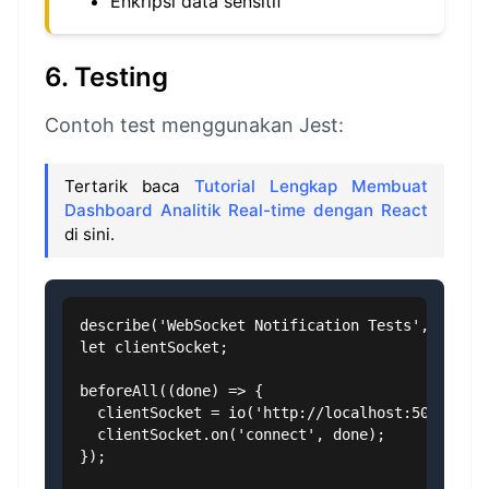
Enkripsi data sensitif
6. Testing
Contoh test menggunakan Jest:
Tertarik baca
Tutorial Lengkap Membuat
Dashboard Analitik Real-time dengan React
di sini.
describe('WebSocket Notification Tests', () => 
let clientSocket;

beforeAll((done) => {

  clientSocket = io('http://localhost:5000');

  clientSocket.on('connect', done);

});
