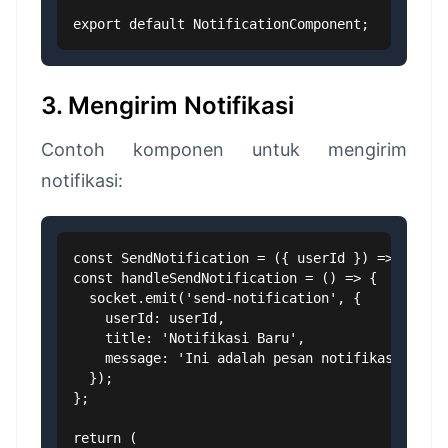
export default NotificationComponent;
3. Mengirim Notifikasi
Contoh komponen untuk mengirim
notifikasi:
const SendNotification = ({ userId }) => {

const handleSendNotification = () => {

  socket.emit('send-notification', {

    userId: userId,

    title: 'Notifikasi Baru',

    message: 'Ini adalah pesan notifikasi test'
  });

};

return (
