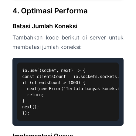
4. Optimasi Performa
Batasi Jumlah Koneksi
Tambahkan kode berikut di server untuk
membatasi jumlah koneksi:
io.use((socket, next) => {

const clientsCount = io.sockets.sockets.size;

if (clientsCount > 1000) {

  next(new Error('Terlalu banyak koneksi'));

  return;

}

next();

});