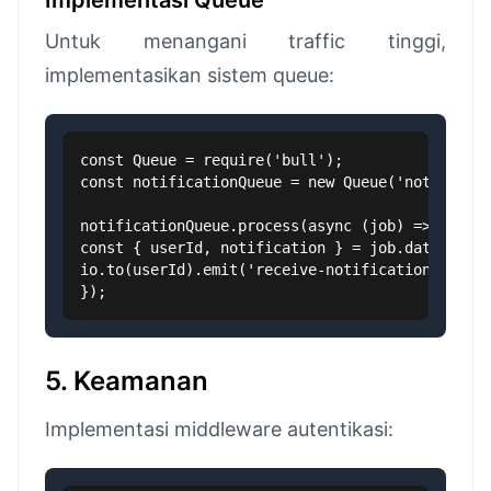
Implementasi Queue
Untuk menangani traffic tinggi,
implementasikan sistem queue:
const Queue = require('bull');

const notificationQueue = new Queue('notificati
notificationQueue.process(async (job) => {

const { userId, notification } = job.data;

io.to(userId).emit('receive-notification', noti
});
5. Keamanan
Implementasi middleware autentikasi: