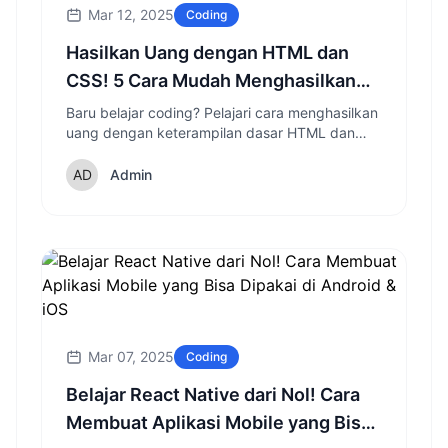
Mar 12, 2025
Coding
Hasilkan Uang dengan HTML dan
CSS! 5 Cara Mudah Menghasilkan
Penghasilan Tambahan Sambil
Baru belajar coding? Pelajari cara menghasilkan
uang dengan keterampilan dasar HTML dan
Belajar Coding
CSS tanpa perlu menguasai JavaScript atau
bahasa programming lanjutan.
Admin
Mar 07, 2025
Coding
Belajar React Native dari Nol! Cara
Membuat Aplikasi Mobile yang Bisa