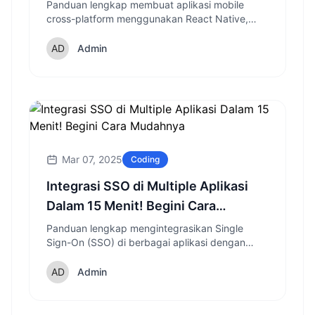
Dipakai di Android & iOS
Panduan lengkap membuat aplikasi mobile
cross-platform menggunakan React Native,
mulai dari instalasi hingga publishing ke Play
Store dan App Store.
Admin
Mar 07, 2025
Coding
Integrasi SSO di Multiple Aplikasi
Dalam 15 Menit! Begini Cara
Mudahnya
Panduan lengkap mengintegrasikan Single
Sign-On (SSO) di berbagai aplikasi dengan
cepat dan mudah, disertai contoh implementasi
dan tips keamanan.
Admin